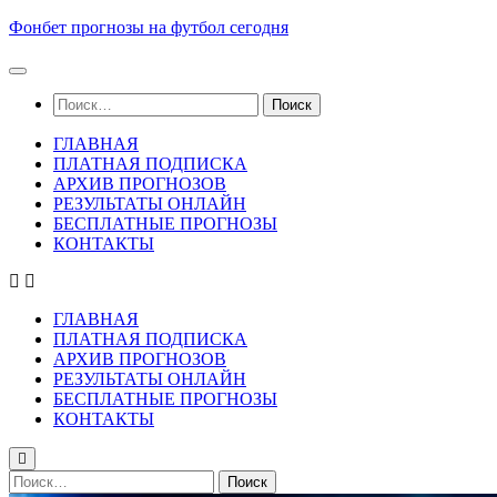
Skip
Фонбет прогнозы на футбол сегодня
to
content
Найти:
ГЛАВНАЯ
ПЛАТНАЯ ПОДПИСКА
АРХИВ ПРОГНОЗОВ
РЕЗУЛЬТАТЫ ОНЛАЙН
БЕСПЛАТНЫЕ ПРОГНОЗЫ
КОНТАКТЫ
ГЛАВНАЯ
ПЛАТНАЯ ПОДПИСКА
АРХИВ ПРОГНОЗОВ
РЕЗУЛЬТАТЫ ОНЛАЙН
БЕСПЛАТНЫЕ ПРОГНОЗЫ
КОНТАКТЫ
Найти: