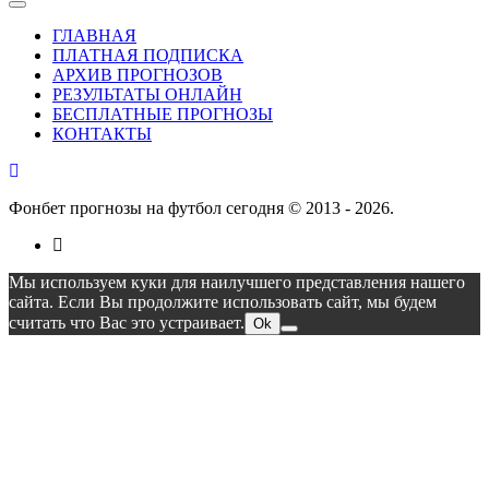
ГЛАВНАЯ
ПЛАТНАЯ ПОДПИСКА
АРХИВ ПРОГНОЗОВ
РЕЗУЛЬТАТЫ ОНЛАЙН
БЕСПЛАТНЫЕ ПРОГНОЗЫ
КОНТАКТЫ
Фонбет прогнозы на футбол сегодня © 2013 - 2026.
Мы используем куки для наилучшего представления нашего
сайта. Если Вы продолжите использовать сайт, мы будем
считать что Вас это устраивает.
Ok