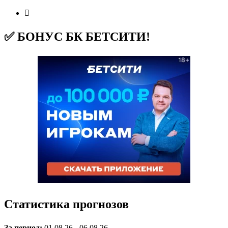
✅ БОНУС БК БЕТСИТИ!
Статистика прогнозов
За период:
01.08.26 - 06.08.26