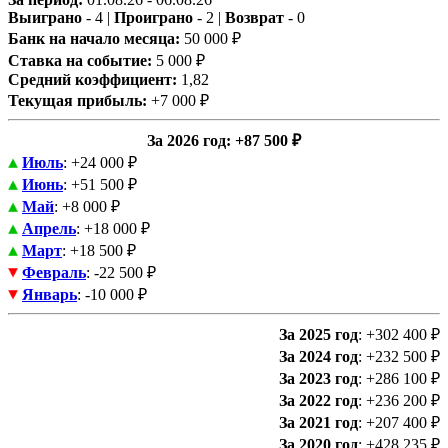
Выиграно
- 4 |
Проиграно
- 2 |
Возврат
- 0
Банк на начало месяца:
50 000 ₽
Ставка на событие:
5 000 ₽
Средний коэффициент:
1,82
Текущая прибыль:
+7 000 ₽
За 2026 год
: +87 500 ₽
Июль
: +24 000 ₽
Июнь
: +51 500 ₽
Май
: +8 000 ₽
Апрель
: +18 000 ₽
Март
: +18 500 ₽
Февраль
: -22 500 ₽
Январь
: -10 000 ₽
За 2025 год
: +302 400 ₽
За 2024 год
: +232 500 ₽
За 2023 год
: +286 100 ₽
За 2022 год
: +236 200 ₽
За 2021 год
: +207 400 ₽
За 2020 год
: +428 235 ₽