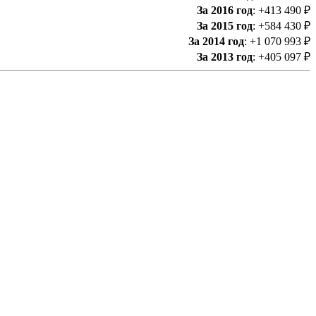
За 2016 год
: +413 490 ₽
За 2015 год
: +584 430 ₽
За 2014 год
: +1 070 993 ₽
За 2013 год
: +405 097 ₽