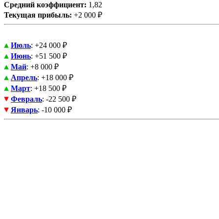
Средний коэффициент:
1,82
Текущая прибыль:
+2 000 ₽
Июль
: +24 000 ₽
Июнь
: +51 500 ₽
Май
: +8 000 ₽
Апрель
: +18 000 ₽
Март
: +18 500 ₽
Февраль
: -22 500 ₽
Январь
: -10 000 ₽