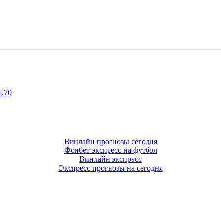
1.70
Винлайн прогнозы сегодня
Фонбет экспресс на футбол
Винлайн экспресс
Экспресс прогнозы на сегодня