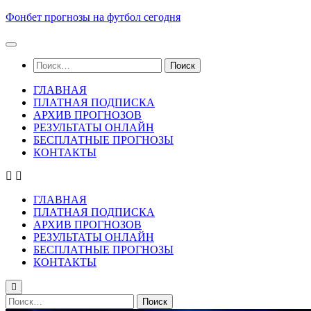
Skip
Фонбет прогнозы на футбол сегодня
to
content
Найти:
ГЛАВНАЯ
ПЛАТНАЯ ПОДПИСКА
АРХИВ ПРОГНОЗОВ
РЕЗУЛЬТАТЫ ОНЛАЙН
БЕСПЛАТНЫЕ ПРОГНОЗЫ
КОНТАКТЫ
ГЛАВНАЯ
ПЛАТНАЯ ПОДПИСКА
АРХИВ ПРОГНОЗОВ
РЕЗУЛЬТАТЫ ОНЛАЙН
БЕСПЛАТНЫЕ ПРОГНОЗЫ
КОНТАКТЫ
Найти: