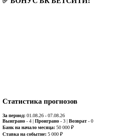
✅ БОНУС БК БЕТСИТИ!
Статистика прогнозов
За период:
01.08.26 - 07.08.26
Выиграно
- 4 |
Проиграно
- 3 |
Возврат
- 0
Банк на начало месяца:
50 000 ₽
Ставка на событие:
5 000 ₽