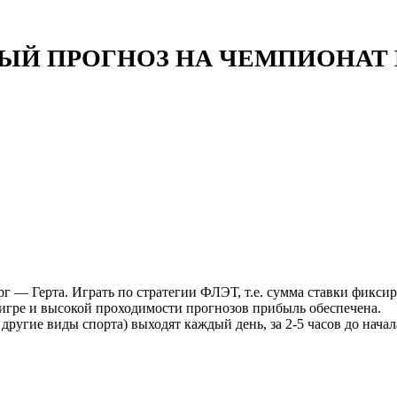
НЫЙ ПРОГНОЗ НА ЧЕМПИОНАТ
г — Герта. Играть по стратегии ФЛЭТ, т.е. сумма ставки фикси
игре и высокой проходимости прогнозов прибыль обеспечена.
ругие виды спорта) выходят каждый день, за 2-5 часов до нача