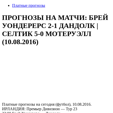
Платные прогнозы
ПРОГНОЗЫ НА МАТЧИ: БРЕЙ
УОНДЕРЕРС 2-1 ДАНДОЛК |
СЕЛТИК 5-0 МОТЕРУЭЛЛ
(10.08.2016)
Платные прогнозы на сегодня (футбол), 10.08.2016.
ИРЛАНДИЯ: Премьер Дивизион — Тур 23