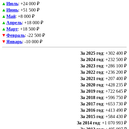
Июль
: +24 000 ₽
Июнь
: +51 500 ₽
Май
: +8 000 ₽
Апрель
: +18 000 ₽
Март
: +18 500 ₽
Февраль
: -22 500 ₽
Январь
: -10 000 ₽
За 2025 год
: +302 400 ₽
За 2024 год
: +232 500 ₽
За 2023 год
: +286 100 ₽
За 2022 год
: +236 200 ₽
За 2021 год
: +207 400 ₽
За 2020 год
: +428 235 ₽
За 2019 год
: +722 645 ₽
За 2018 год
: +596 750 ₽
За 2017 год
: +653 730 ₽
За 2016 год
: +413 490 ₽
За 2015 год
: +584 430 ₽
За 2014 год
: +1 070 993 ₽