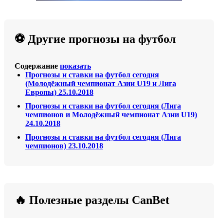
⚽ Другие прогнозы на футбол
Содержание
показать
Прогнозы и ставки на футбол сегодня
(Молодёжный чемпионат Азии U19 и Лига
Европы) 25.10.2018
Прогнозы и ставки на футбол сегодня (Лига
чемпионов и Молодёжный чемпионат Азии U19)
24.10.2018
Прогнозы и ставки на футбол сегодня (Лига
чемпионов) 23.10.2018
🔥 Полезные разделы CanBet