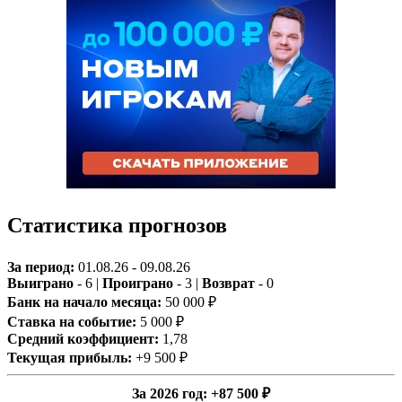
Статистика прогнозов
За период:
01.08.26 - 09.08.26
Выиграно
- 6 |
Проиграно
- 3 |
Возврат
- 0
Банк на начало месяца:
50 000 ₽
Ставка на событие:
5 000 ₽
Средний коэффициент:
1,78
Текущая прибыль:
+9 500 ₽
За 2026 год
: +87 500 ₽