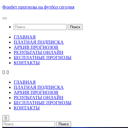
Skip
Фонбет прогнозы на футбол сегодня
to
content
Найти:
ГЛАВНАЯ
ПЛАТНАЯ ПОДПИСКА
АРХИВ ПРОГНОЗОВ
РЕЗУЛЬТАТЫ ОНЛАЙН
БЕСПЛАТНЫЕ ПРОГНОЗЫ
КОНТАКТЫ
ГЛАВНАЯ
ПЛАТНАЯ ПОДПИСКА
АРХИВ ПРОГНОЗОВ
РЕЗУЛЬТАТЫ ОНЛАЙН
БЕСПЛАТНЫЕ ПРОГНОЗЫ
КОНТАКТЫ
Найти: