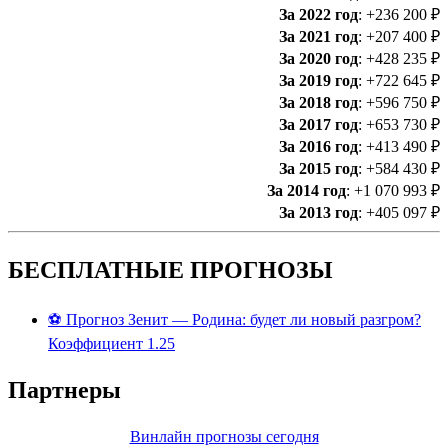
За 2022 год
: +236 200 ₽
За 2021 год
: +207 400 ₽
За 2020 год
: +428 235 ₽
За 2019 год
: +722 645 ₽
За 2018 год
: +596 750 ₽
За 2017 год
: +653 730 ₽
За 2016 год
: +413 490 ₽
За 2015 год
: +584 430 ₽
За 2014 год
: +1 070 993 ₽
За 2013 год
: +405 097 ₽
БЕСПЛАТНЫЕ ПРОГНОЗЫ
⚽ Прогноз Зенит — Родина: будет ли новый разгром?
Коэффициент 1.25
Партнеры
Винлайн прогнозы сегодня