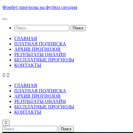
Skip
Фонбет прогнозы на футбол сегодня
to
content
Найти:
ГЛАВНАЯ
ПЛАТНАЯ ПОДПИСКА
АРХИВ ПРОГНОЗОВ
РЕЗУЛЬТАТЫ ОНЛАЙН
БЕСПЛАТНЫЕ ПРОГНОЗЫ
КОНТАКТЫ
ГЛАВНАЯ
ПЛАТНАЯ ПОДПИСКА
АРХИВ ПРОГНОЗОВ
РЕЗУЛЬТАТЫ ОНЛАЙН
БЕСПЛАТНЫЕ ПРОГНОЗЫ
КОНТАКТЫ
Найти: