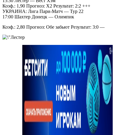
15:30 Лестер — Вест Хэм
Коэф.: 1,90 Прогноз: Х2 Результат: 2:2
+++
УКРАИНА: Лига Пари-Матч — Тур 22
17:00 Шахтер Донецк — Олимпик
Коэф.: 2,80 Прогноз: Обе забьют Результат: 3:0
—