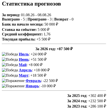
Статистика прогнозов
За период:
01.08.26 - 08.08.26
Выиграно
- 5 |
Проиграно
- 3 |
Возврат
- 0
Банк на начало месяца:
50 000 ₽
Ставка на событие:
5 000 ₽
Средний коэффициент:
1,76
Текущая прибыль:
+5 500 ₽
За 2026 год
: +87 500 ₽
Июль
: +24 000 ₽
Июнь
: +51 500 ₽
Май
: +8 000 ₽
Апрель
: +18 000 ₽
Март
: +18 500 ₽
Февраль
: -22 500 ₽
Январь
: -10 000 ₽
За 2025 год
: +302 400 ₽
За 2024 год
: +232 500 ₽
За 2023 год
: +286 100 ₽