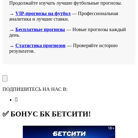
Продолжайте изучать лучшие футбольные прогнозы.
→
VIP-прогнозы на футбол
— Профессиональная
аналитика и лучшие ставки.
→
Бесплатные прогнозы
— Новые прогнозы каждый
день.
→
Статистика прогнозов
— Проверяйте историю
результатов.
ПОДПИШИТЕСЬ НА НАС В:
✅ БОНУС БК БЕТСИТИ!