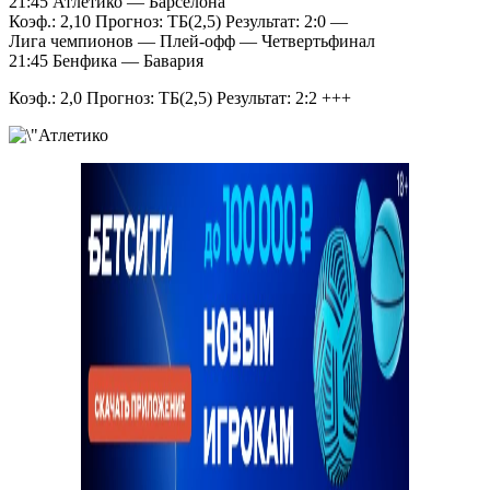
21:45 Атлетико — Барселона
Коэф.: 2,10 Прогноз: ТБ(2,5) Результат: 2:0
—
Лига чемпионов — Плей-офф — Четвертьфинал
21:45 Бенфика — Бавария
Коэф.: 2,0 Прогноз: ТБ(2,5) Результат: 2:2
+++