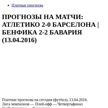
Платные прогнозы
ПРОГНОЗЫ НА МАТЧИ:
АТЛЕТИКО 2-0 БАРСЕЛОНА |
БЕНФИКА 2-2 БАВАРИЯ
(13.04.2016)
Платные прогнозы на сегодня (футбол), 13.04.2016.
Лига чемпионов — Плей-офф — Четвертьфинал