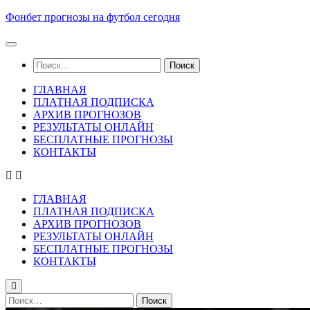
Skip
Фонбет прогнозы на футбол сегодня
to
content
Найти:
ГЛАВНАЯ
ПЛАТНАЯ ПОДПИСКА
АРХИВ ПРОГНОЗОВ
РЕЗУЛЬТАТЫ ОНЛАЙН
БЕСПЛАТНЫЕ ПРОГНОЗЫ
КОНТАКТЫ
ГЛАВНАЯ
ПЛАТНАЯ ПОДПИСКА
АРХИВ ПРОГНОЗОВ
РЕЗУЛЬТАТЫ ОНЛАЙН
БЕСПЛАТНЫЕ ПРОГНОЗЫ
КОНТАКТЫ
Найти: