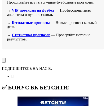
Продолжайте изучать лучшие футбольные прогнозы.
→
VIP-прогнозы на футбол
— Профессиональная
аналитика и лучшие ставки.
→
Бесплатные прогнозы
— Новые прогнозы каждый
день.
→
Статистика прогнозов
— Проверяйте историю
результатов.
ПОДПИШИТЕСЬ НА НАС В:
✅ БОНУС БК БЕТСИТИ!