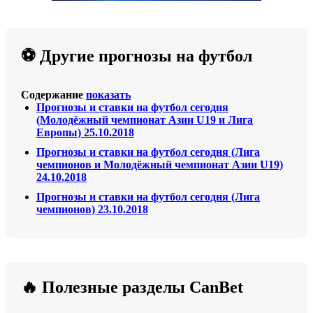
⚽ Другие прогнозы на футбол
Содержание
показать
Прогнозы и ставки на футбол сегодня
(Молодёжный чемпионат Азии U19 и Лига
Европы) 25.10.2018
Прогнозы и ставки на футбол сегодня (Лига
чемпионов и Молодёжный чемпионат Азии U19)
24.10.2018
Прогнозы и ставки на футбол сегодня (Лига
чемпионов) 23.10.2018
🔥 Полезные разделы CanBet