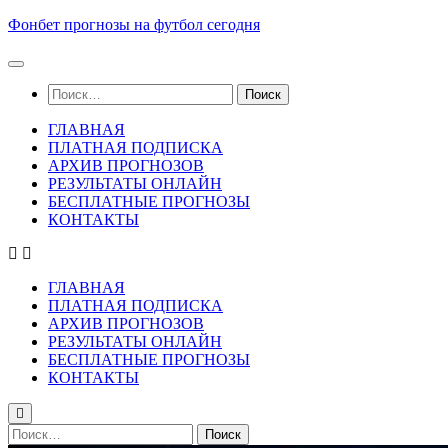
Skip
Фонбет прогнозы на футбол сегодня
to
content
Найти:
ГЛАВНАЯ
ПЛАТНАЯ ПОДПИСКА
АРХИВ ПРОГНОЗОВ
РЕЗУЛЬТАТЫ ОНЛАЙН
БЕСПЛАТНЫЕ ПРОГНОЗЫ
КОНТАКТЫ
ГЛАВНАЯ
ПЛАТНАЯ ПОДПИСКА
АРХИВ ПРОГНОЗОВ
РЕЗУЛЬТАТЫ ОНЛАЙН
БЕСПЛАТНЫЕ ПРОГНОЗЫ
КОНТАКТЫ
Найти: