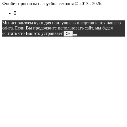
Фонбет прогнозы на футбол сегодня © 2013 - 2026.
Мы используем куки для наилучшего представления нашего
сайта. Если Вы продолжите использовать сайт, мы будем
считать что Вас это устраивает.
Ok