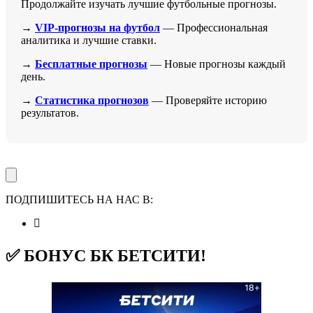
Продолжайте изучать лучшие футбольные прогнозы.
→
VIP-прогнозы на футбол
— Профессиональная
аналитика и лучшие ставки.
→
Бесплатные прогнозы
— Новые прогнозы каждый
день.
→
Статистика прогнозов
— Проверяйте историю
результатов.
ПОДПИШИТЕСЬ НА НАС В:
✅ БОНУС БК БЕТСИТИ!