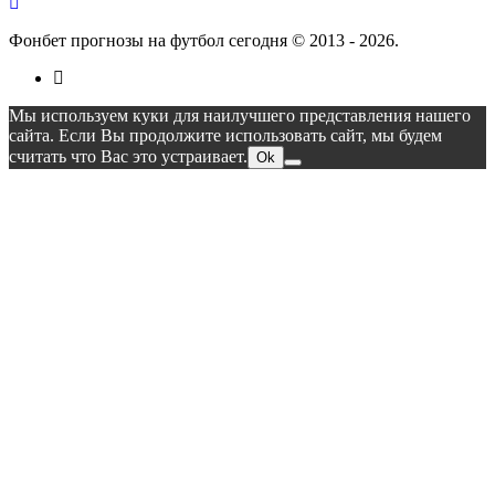
Фонбет прогнозы на футбол сегодня © 2013 - 2026.
Мы используем куки для наилучшего представления нашего
сайта. Если Вы продолжите использовать сайт, мы будем
считать что Вас это устраивает.
Ok