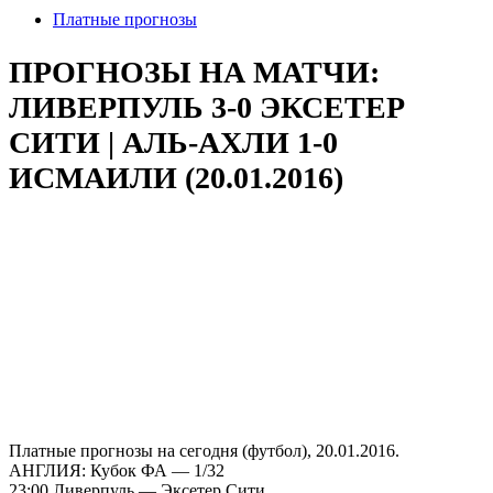
Платные прогнозы
ПРОГНОЗЫ НА МАТЧИ:
ЛИВЕРПУЛЬ 3-0 ЭКСЕТЕР
СИТИ | АЛЬ-АХЛИ 1-0
ИСМАИЛИ (20.01.2016)
Платные прогнозы на сегодня (футбол), 20.01.2016.
АНГЛИЯ: Кубок ФА — 1/32
23:00 Ливерпуль — Эксетер Сити