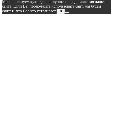
Мы используем куки для наилучшего представления нашего
сайта. Если Вы продолжите использовать сайт, мы будем
считать что Вас это устраивает.
Ok