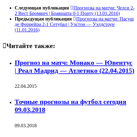
Следующая публикация
Прогнозы на матчи: Челси 2-
2 Вест Бромвич | Боавишта 0-1 Порту (13.01.2016)
Предыдущая публикация
Прогнозы на матчи: Пасуш
де Феррейра 2-1 Сетубал | Уэстон — Уэлдстоун
(11.01.2016)
Читайте также:
Прогноз на матч: Монако — Ювентус
| Реал Мадрид — Атлетико (22.04.2015)
22.04.2015
Точные прогнозы на футбол сегодня
09.03.2018
09.03.2018