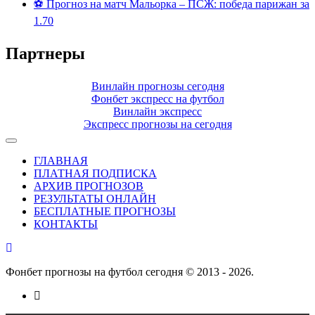
⚽ Прогноз на матч Мальорка – ПСЖ: победа парижан за
1.70
Партнеры
Винлайн прогнозы сегодня
Фонбет экспресс на футбол
Винлайн экспресс
Экспресс прогнозы на сегодня
ГЛАВНАЯ
ПЛАТНАЯ ПОДПИСКА
АРХИВ ПРОГНОЗОВ
РЕЗУЛЬТАТЫ ОНЛАЙН
БЕСПЛАТНЫЕ ПРОГНОЗЫ
КОНТАКТЫ
Фонбет прогнозы на футбол сегодня © 2013 - 2026.