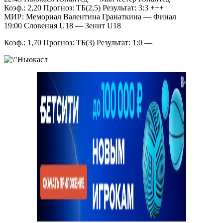
Коэф.: 2,20 Прогноз: ТБ(2,5) Результат: 3:3
+++
МИР: Мемориал Валентина Гранаткина — Финал
19:00 Словения U18 — Зенит U18
Коэф.: 1,70 Прогноз: ТБ(3) Результат: 1:0
—