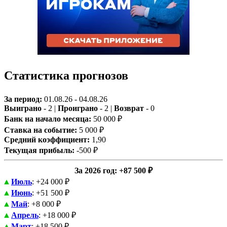
Статистика прогнозов
За период:
01.08.26 - 04.08.26
Выиграно
- 2 |
Проиграно
- 2 |
Возврат
- 0
Банк на начало месяца:
50 000 ₽
Ставка на событие:
5 000 ₽
Средний коэффициент:
1,90
Текущая прибыль:
-500 ₽
За 2026 год
: +87 500 ₽
Июль
: +24 000 ₽
Июнь
: +51 500 ₽
Май
: +8 000 ₽
Апрель
: +18 000 ₽
Март
: +18 500 ₽