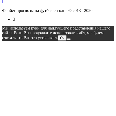
Фонбет прогнозы на футбол сегодня © 2013 - 2026.
Мы используем куки для наилучшего представления нашего
сайта. Если Вы продолжите использовать сайт, мы будем
считать что Вас это устраивает.
Ok