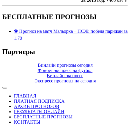
За 2013 год
: +405 097 ₽
БЕСПЛАТНЫЕ ПРОГНОЗЫ
⚽ Прогноз на матч Мальорка – ПСЖ: победа парижан за
1.70
Партнеры
Винлайн прогнозы сегодня
Фонбет экспресс на футбол
Винлайн экспресс
Экспресс прогнозы на сегодня
ГЛАВНАЯ
ПЛАТНАЯ ПОДПИСКА
АРХИВ ПРОГНОЗОВ
РЕЗУЛЬТАТЫ ОНЛАЙН
БЕСПЛАТНЫЕ ПРОГНОЗЫ
КОНТАКТЫ