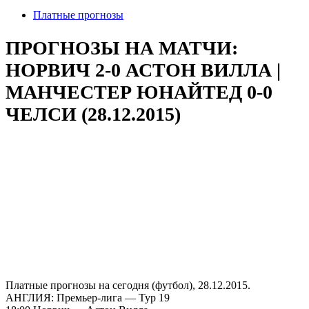
Платные прогнозы
ПРОГНОЗЫ НА МАТЧИ:
НОРВИЧ 2-0 АСТОН ВИЛЛА |
МАНЧЕСТЕР ЮНАЙТЕД 0-0
ЧЕЛСИ (28.12.2015)
Платные прогнозы на сегодня (футбол), 28.12.2015.
АНГЛИЯ: Премьер-лига — Тур 19