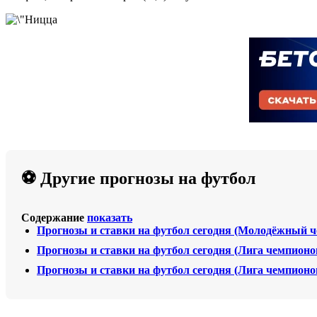
⚽ Другие прогнозы на футбол
Содержание
показать
Прогнозы и ставки на футбол сегодня (Молодёжный ч
Прогнозы и ставки на футбол сегодня (Лига чемпион
Прогнозы и ставки на футбол сегодня (Лига чемпионов