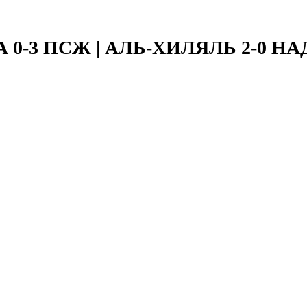
3 ПСЖ | АЛЬ-ХИЛЯЛЬ 2-0 НАДЖ