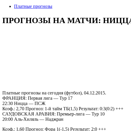
Платные прогнозы
ПРОГНОЗЫ НА МАТЧИ: НИЦЦА 0-
Платные прогнозы на сегодня (футбол), 04.12.2015.
ФРАНЦИЯ: Первая лига — Тур 17
22:30 Ницца — ПСЖ
Коэф.: 2,70 Прогноз: 1-й тайм ТБ(1,5) Результат: 0:3(0:2)
+++
САУДОВСКАЯ АРАВИЯ: Премьер-лига — Тур 10
20:00 Аль-Хиляль — Наджран
Коэф.: 1,60 Прогноз: Фора 1(-1,5) Результат: 2:0
+++