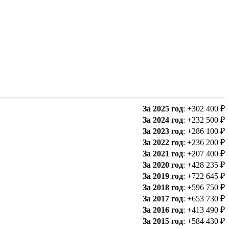
За 2025 год
: +302 400 ₽
За 2024 год
: +232 500 ₽
За 2023 год
: +286 100 ₽
За 2022 год
: +236 200 ₽
За 2021 год
: +207 400 ₽
За 2020 год
: +428 235 ₽
За 2019 год
: +722 645 ₽
За 2018 год
: +596 750 ₽
За 2017 год
: +653 730 ₽
За 2016 год
: +413 490 ₽
За 2015 год
: +584 430 ₽