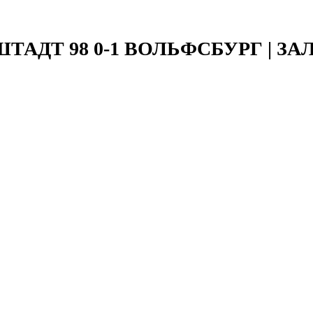
Т 98 0-1 ВОЛЬФСБУРГ | ЗАЛЬЦБ