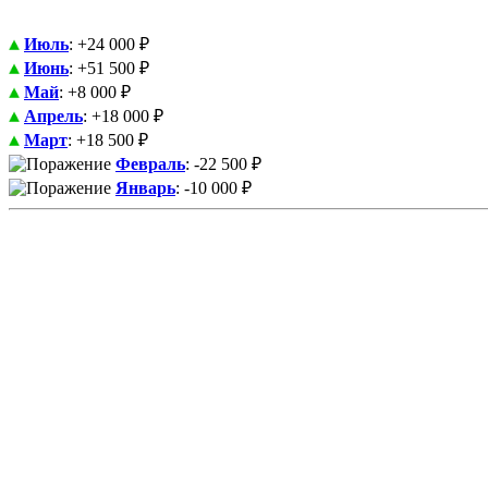
Июль
: +24 000 ₽
Июнь
: +51 500 ₽
Май
: +8 000 ₽
Апрель
: +18 000 ₽
Март
: +18 500 ₽
Февраль
: -22 500 ₽
Январь
: -10 000 ₽