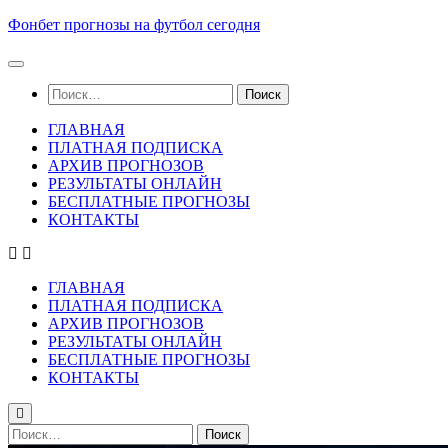
Skip
Фонбет прогнозы на футбол сегодня
to
content
Найти:
ГЛАВНАЯ
ПЛАТНАЯ ПОДПИСКА
АРХИВ ПРОГНОЗОВ
РЕЗУЛЬТАТЫ ОНЛАЙН
БЕСПЛАТНЫЕ ПРОГНОЗЫ
КОНТАКТЫ
ГЛАВНАЯ
ПЛАТНАЯ ПОДПИСКА
АРХИВ ПРОГНОЗОВ
РЕЗУЛЬТАТЫ ОНЛАЙН
БЕСПЛАТНЫЕ ПРОГНОЗЫ
КОНТАКТЫ
Найти: