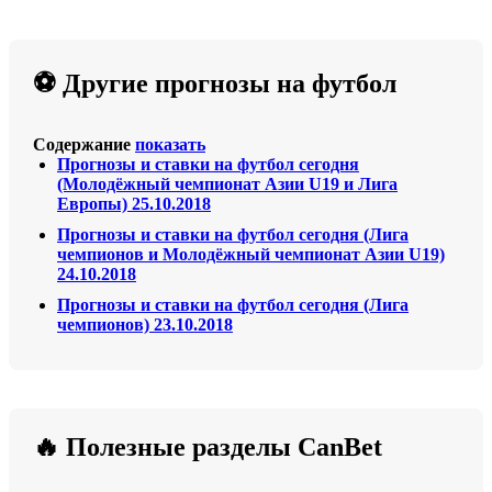
⚽ Другие прогнозы на футбол
Содержание
показать
Прогнозы и ставки на футбол сегодня
(Молодёжный чемпионат Азии U19 и Лига
Европы) 25.10.2018
Прогнозы и ставки на футбол сегодня (Лига
чемпионов и Молодёжный чемпионат Азии U19)
24.10.2018
Прогнозы и ставки на футбол сегодня (Лига
чемпионов) 23.10.2018
🔥 Полезные разделы CanBet