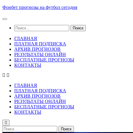
Skip
Фонбет прогнозы на футбол сегодня
to
content
Найти:
ГЛАВНАЯ
ПЛАТНАЯ ПОДПИСКА
АРХИВ ПРОГНОЗОВ
РЕЗУЛЬТАТЫ ОНЛАЙН
БЕСПЛАТНЫЕ ПРОГНОЗЫ
КОНТАКТЫ
ГЛАВНАЯ
ПЛАТНАЯ ПОДПИСКА
АРХИВ ПРОГНОЗОВ
РЕЗУЛЬТАТЫ ОНЛАЙН
БЕСПЛАТНЫЕ ПРОГНОЗЫ
КОНТАКТЫ
Найти: