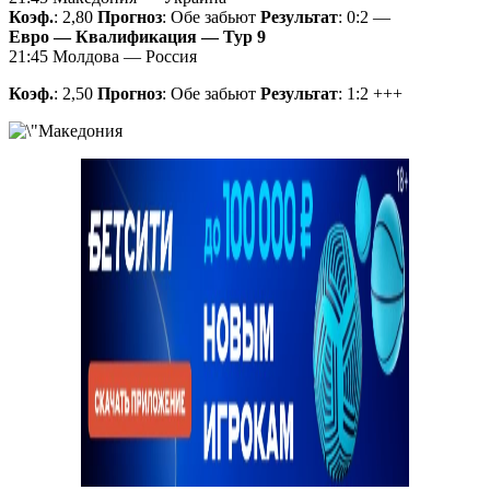
Коэф.
: 2,80
Прогноз
: Обе забьют
Результат
: 0:2
—
Евро — Квалификация — Тур 9
21:45 Молдова — Россия
Коэф.
: 2,50
Прогноз
: Обе забьют
Результат
: 1:2
+++