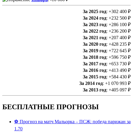
За 2025 год
: +302 400 ₽
За 2024 год
: +232 500 ₽
За 2023 год
: +286 100 ₽
За 2022 год
: +236 200 ₽
За 2021 год
: +207 400 ₽
За 2020 год
: +428 235 ₽
За 2019 год
: +722 645 ₽
За 2018 год
: +596 750 ₽
За 2017 год
: +653 730 ₽
За 2016 год
: +413 490 ₽
За 2015 год
: +584 430 ₽
За 2014 год
: +1 070 993 ₽
За 2013 год
: +405 097 ₽
БЕСПЛАТНЫЕ ПРОГНОЗЫ
⚽ Прогноз на матч Мальорка – ПСЖ: победа парижан за
1.70