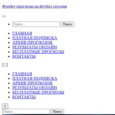
Skip
Фонбет прогнозы на футбол сегодня
to
content
Найти:
ГЛАВНАЯ
ПЛАТНАЯ ПОДПИСКА
АРХИВ ПРОГНОЗОВ
РЕЗУЛЬТАТЫ ОНЛАЙН
БЕСПЛАТНЫЕ ПРОГНОЗЫ
КОНТАКТЫ
ГЛАВНАЯ
ПЛАТНАЯ ПОДПИСКА
АРХИВ ПРОГНОЗОВ
РЕЗУЛЬТАТЫ ОНЛАЙН
БЕСПЛАТНЫЕ ПРОГНОЗЫ
КОНТАКТЫ
Найти: