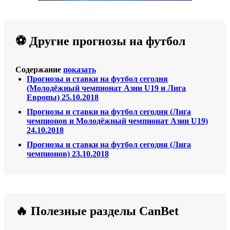
⚽ Другие прогнозы на футбол
Содержание
показать
Прогнозы и ставки на футбол сегодня
(Молодёжный чемпионат Азии U19 и Лига
Европы) 25.10.2018
Прогнозы и ставки на футбол сегодня (Лига
чемпионов и Молодёжный чемпионат Азии U19)
24.10.2018
Прогнозы и ставки на футбол сегодня (Лига
чемпионов) 23.10.2018
🔥 Полезные разделы CanBet