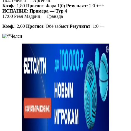
14:45 Челси — Арсенал
Коэф.
: 1,80
Прогноз
: Фора 1(0)
Результат
: 2:0
+++
ИСПАНИЯ: Примера — Тур 4
17:00 Реал Мадрид — Гранада
Коэф.
: 2,60
Прогноз
: Обе забьют
Результат
: 1:0
—