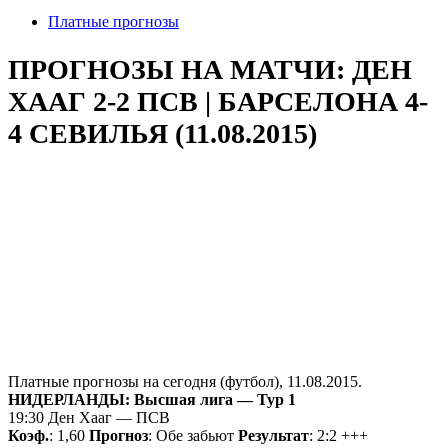
Платные прогнозы
ПРОГНОЗЫ НА МАТЧИ: ДЕН
ХААГ 2-2 ПСВ | БАРСЕЛОНА 4-
4 СЕВИЛЬЯ (11.08.2015)
Платные прогнозы на сегодня (футбол), 11.08.2015.
НИДЕРЛАНДЫ: Высшая лига — Тур 1
19:30 Ден Хааг — ПСВ
Коэф.
: 1,60
Прогноз
: Обе забьют
Результат
: 2:2
+++