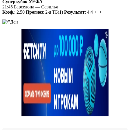
Суперкубок УЕФА
21:45 Барселона — Севилья
Коэф.
: 2,50
Прогноз
: 2-я ТБ(1)
Результат
: 4:4
+++