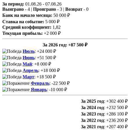
За период:
01.08.26 - 07.08.26
Выиграно
- 4 |
Проиграно
- 3 |
Возврат
- 0
Банк на начало месяца:
50 000 ₽
Ставка на событие:
5 000 ₽
Средний коэффициент:
1,82
Текущая прибыль:
+2 000 ₽
За 2026 год
: +87 500 ₽
Июль
: +24 000 ₽
Июнь
: +51 500 ₽
Май
: +8 000 ₽
Апрель
: +18 000 ₽
Март
: +18 500 ₽
Февраль
: -22 500 ₽
Январь
: -10 000 ₽
За 2025 год
: +302 400 ₽
За 2024 год
: +232 500 ₽
За 2023 год
: +286 100 ₽
За 2022 год
: +236 200 ₽
За 2021 год
: +207 400 ₽