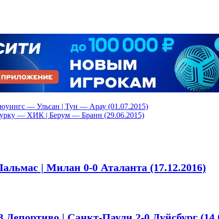
юуингс — Ульсан | Тун — Арау (01.07.2015)
урку — ХИК | Берум — Бранн (29.06.2015)
альмас | Милан 0-0 Аталанта (17.12.2016)
 Депортиво | Санкт-Паули 2-0 Дуйсбург (14.