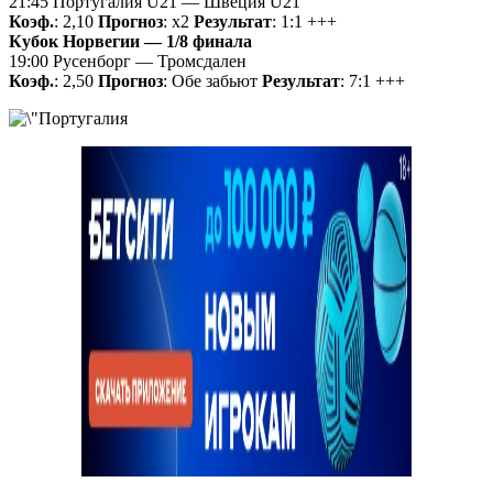
21:45 Португалия U21 — Швеция U21
Коэф.
: 2,10
Прогноз
: x2
Результат
: 1:1
+++
Кубок Норвегии — 1/8 финала
19:00 Русенборг — Тромсдален
Коэф.
: 2,50
Прогноз
: Обе забьют
Результат
: 7:1
+++