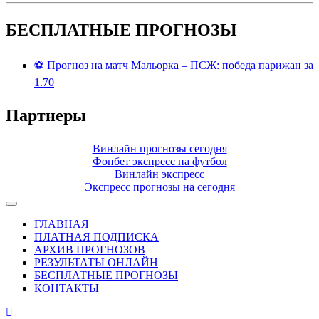
БЕСПЛАТНЫЕ ПРОГНОЗЫ
⚽ Прогноз на матч Мальорка – ПСЖ: победа парижан за
1.70
Партнеры
Винлайн прогнозы сегодня
Фонбет экспресс на футбол
Винлайн экспресс
Экспресс прогнозы на сегодня
ГЛАВНАЯ
ПЛАТНАЯ ПОДПИСКА
АРХИВ ПРОГНОЗОВ
РЕЗУЛЬТАТЫ ОНЛАЙН
БЕСПЛАТНЫЕ ПРОГНОЗЫ
КОНТАКТЫ