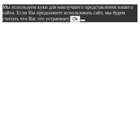
Мы используем куки для наилучшего представления нашего
сайта. Если Вы продолжите использовать сайт, мы будем
считать что Вас это устраивает.
Ok