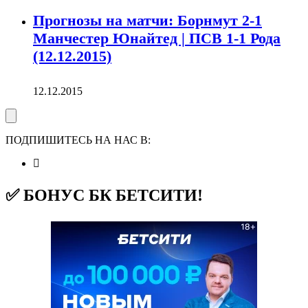
Прогнозы на матчи: Борнмут 2-1
Манчестер Юнайтед | ПСВ 1-1 Рода
(12.12.2015)
12.12.2015
ПОДПИШИТЕСЬ НА НАС В:
✅ БОНУС БК БЕТСИТИ!