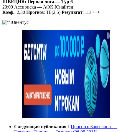
ШВЕЦИЯ: Первая лига — Тур 6
20:00 Ассириска — АФК Юнайтед
Коэф.
: 2,30
Прогноз
: ТБ(2,5)
Результат
: 1:3
+++
Следующая публикация
Прогноз: Барселона —
Бавария | Торино — Эмполи (06.05.2015)