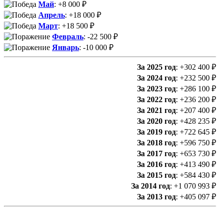
Май
: +8 000 ₽
Апрель
: +18 000 ₽
Март
: +18 500 ₽
Февраль
: -22 500 ₽
Январь
: -10 000 ₽
За 2025 год
: +302 400 ₽
За 2024 год
: +232 500 ₽
За 2023 год
: +286 100 ₽
За 2022 год
: +236 200 ₽
За 2021 год
: +207 400 ₽
За 2020 год
: +428 235 ₽
За 2019 год
: +722 645 ₽
За 2018 год
: +596 750 ₽
За 2017 год
: +653 730 ₽
За 2016 год
: +413 490 ₽
За 2015 год
: +584 430 ₽
За 2014 год
: +1 070 993 ₽
За 2013 год
: +405 097 ₽