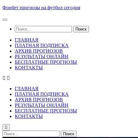
Skip
Фонбет прогнозы на футбол сегодня
to
content
Найти:
ГЛАВНАЯ
ПЛАТНАЯ ПОДПИСКА
АРХИВ ПРОГНОЗОВ
РЕЗУЛЬТАТЫ ОНЛАЙН
БЕСПЛАТНЫЕ ПРОГНОЗЫ
КОНТАКТЫ
ГЛАВНАЯ
ПЛАТНАЯ ПОДПИСКА
АРХИВ ПРОГНОЗОВ
РЕЗУЛЬТАТЫ ОНЛАЙН
БЕСПЛАТНЫЕ ПРОГНОЗЫ
КОНТАКТЫ
Найти: