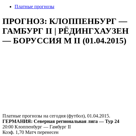
Платные прогнозы
ПРОГНОЗ: КЛОППЕНБУРГ —
ГАМБУРГ II | РЁДИНГХАУЗЕН
— БОРУССИЯ М II (01.04.2015)
Платные прогнозы на сегодня (футбол), 01.04.2015.
ГЕРМАНИЯ: Северная региональная лига — Тур 24
20:00 Клоппенбург — Гамбург II
Коэф. 1,70 Матч перенесен