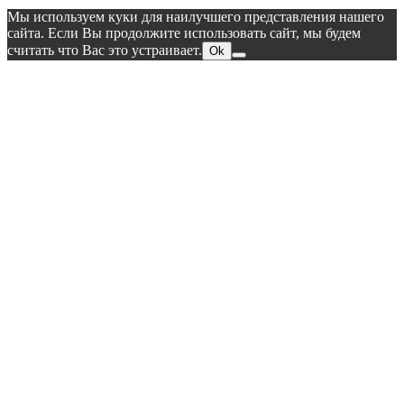
Мы используем куки для наилучшего представления нашего
сайта. Если Вы продолжите использовать сайт, мы будем
считать что Вас это устраивает.
Ok