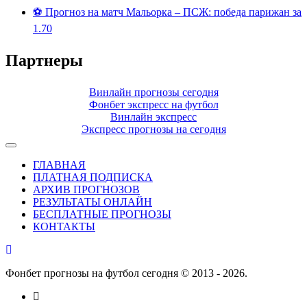
⚽ Прогноз на матч Мальорка – ПСЖ: победа парижан за
1.70
Партнеры
Винлайн прогнозы сегодня
Фонбет экспресс на футбол
Винлайн экспресс
Экспресс прогнозы на сегодня
ГЛАВНАЯ
ПЛАТНАЯ ПОДПИСКА
АРХИВ ПРОГНОЗОВ
РЕЗУЛЬТАТЫ ОНЛАЙН
БЕСПЛАТНЫЕ ПРОГНОЗЫ
КОНТАКТЫ
Фонбет прогнозы на футбол сегодня © 2013 - 2026.