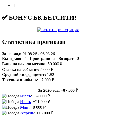
✅ БОНУС БК БЕТСИТИ!
Статистика прогнозов
За период:
01.08.26 - 06.08.26
Выиграно
- 4 |
Проиграно
- 2 |
Возврат
- 0
Банк на начало месяца:
50 000 ₽
Ставка на событие:
5 000 ₽
Средний коэффициент:
1,82
Текущая прибыль:
+7 000 ₽
За 2026 год
: +87 500 ₽
Июль
: +24 000 ₽
Июнь
: +51 500 ₽
Май
: +8 000 ₽
Апрель
: +18 000 ₽