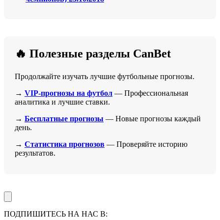
🔥 Полезные разделы CanBet
Продолжайте изучать лучшие футбольные прогнозы.
→
VIP-прогнозы на футбол
— Профессиональная
аналитика и лучшие ставки.
→
Бесплатные прогнозы
— Новые прогнозы каждый
день.
→
Статистика прогнозов
— Проверяйте историю
результатов.
ПОДПИШИТЕСЬ НА НАС В: