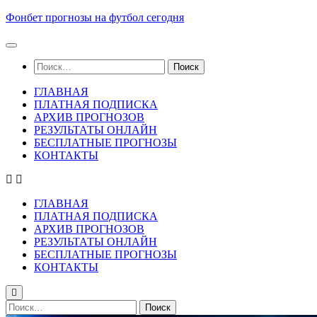
Skip
Фонбет прогнозы на футбол сегодня
to
content
Найти:
ГЛАВНАЯ
ПЛАТНАЯ ПОДПИСКА
АРХИВ ПРОГНОЗОВ
РЕЗУЛЬТАТЫ ОНЛАЙН
БЕСПЛАТНЫЕ ПРОГНОЗЫ
КОНТАКТЫ
ГЛАВНАЯ
ПЛАТНАЯ ПОДПИСКА
АРХИВ ПРОГНОЗОВ
РЕЗУЛЬТАТЫ ОНЛАЙН
БЕСПЛАТНЫЕ ПРОГНОЗЫ
КОНТАКТЫ
Найти: