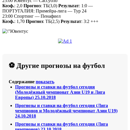
23:00 Ювентус — Сассуоло
Коэф.
: 2,0
Прогноз
: ТБ(3,0)
Результат
: 1:0
—
ПОРТУГАЛИЯ: Примейра-лига — Тур 24
23:00 Спортинг — Пенафиел
Коэф.
: 1,70
Прогноз
: ТБ(2,5)
Результат
: 3:2
+++
⚽ Другие прогнозы на футбол
Содержание
показать
Прогнозы и ставки на футбол сегодня
(Молодёжный чемпионат Азии U19 и Лига
Европы) 25.10.2018
Прогнозы и ставки на футбол сегодня (Лига
чемпионов и Молодёжный чемпионат Азии U19)
24.10.2018
Прогнозы и ставки на футбол сегодня (Лига
чемпионов) 23.10.2018