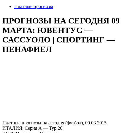
Платные прогнозы
ПРОГНОЗЫ НА СЕГОДНЯ 09
МАРТА: ЮВЕНТУС —
САССУОЛО | СПОРТИНГ —
ПЕНАФИЕЛ
Платные прогнозы на сегодня (футбол), 09.03.2015.
ИТАЛИЯ: Серия А — Тур 26