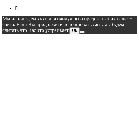
Мы используем куки для наилучшего представления нашего
сайта. Если Вы продолжите использовать сайт, мы будем
считать что Вас это устраивает.
Ok