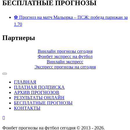
БЕСПЛАТНЫЕ ПРОГНОЗЫ
⚽ Прогноз на матч Мальорка – ПСЖ: победа парижан за
1.70
Партнеры
Винлайн прогнозы сегодня
Фонбет экспресс на футбол
Винлайн экспресс
Экспресс прогнозы на сегодня
ГЛАВНАЯ
ПЛАТНАЯ ПОДПИСКА
АРХИВ ПРОГНОЗОВ
РЕЗУЛЬТАТЫ ОНЛАЙН
БЕСПЛАТНЫЕ ПРОГНОЗЫ
КОНТАКТЫ
Фонбет прогнозы на футбол сегодня © 2013 - 2026.