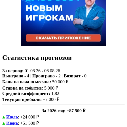
Статистика прогнозов
За период:
01.08.26 - 06.08.26
Выиграно
- 4 |
Проиграно
- 2 |
Возврат
- 0
Банк на начало месяца:
50 000 ₽
Ставка на событие:
5 000 ₽
Средний коэффициент:
1,82
Текущая прибыль:
+7 000 ₽
За 2026 год
: +87 500 ₽
Июль
: +24 000 ₽
Июнь
: +51 500 ₽