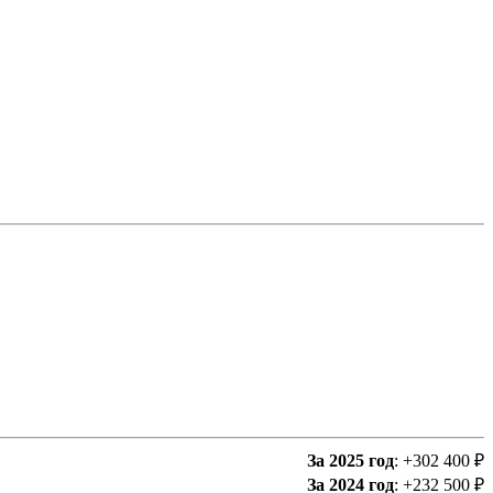
За 2025 год
: +302 400 ₽
За 2024 год
: +232 500 ₽