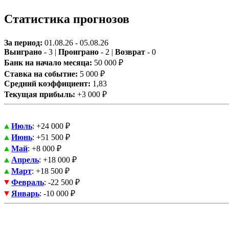
Статистика прогнозов
За период:
01.08.26 - 05.08.26
Выиграно
- 3 |
Проиграно
- 2 |
Возврат
- 0
Банк на начало месяца:
50 000 ₽
Ставка на событие:
5 000 ₽
Средний коэффициент:
1,83
Текущая прибыль:
+3 000 ₽
Июль
: +24 000 ₽
Июнь
: +51 500 ₽
Май
: +8 000 ₽
Апрель
: +18 000 ₽
Март
: +18 500 ₽
Февраль
: -22 500 ₽
Январь
: -10 000 ₽