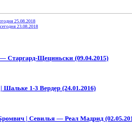
егодня 25.08.2018
сегодня 23.08.2018
 — Старгард-Щециньски (09.04.2015)
 Шальке 1-3 Вердер (24.01.2016)
ромвич | Севилья — Реал Мадрид (02.05.20