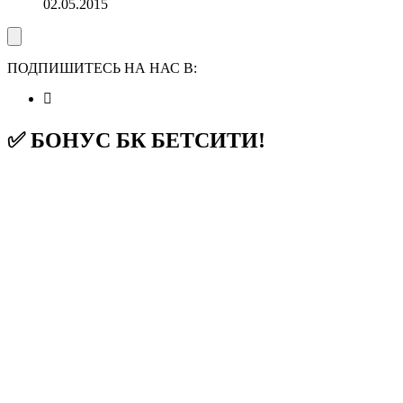
02.05.2015
ПОДПИШИТЕСЬ НА НАС В:
✅ БОНУС БК БЕТСИТИ!