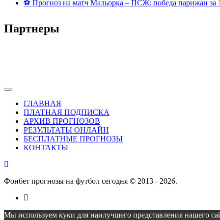
⚽ Прогноз на матч Мальорка – ПСЖ: победа парижан за 
Партнеры
ГЛАВНАЯ
ПЛАТНАЯ ПОДПИСКА
АРХИВ ПРОГНОЗОВ
РЕЗУЛЬТАТЫ ОНЛАЙН
БЕСПЛАТНЫЕ ПРОГНОЗЫ
КОНТАКТЫ
Фонбет прогнозы на футбол сегодня © 2013 - 2026.
Мы используем куки для наилучшего представления нашего сайт