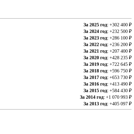
За 2025 год
: +302 400 ₽
За 2024 год
: +232 500 ₽
За 2023 год
: +286 100 ₽
За 2022 год
: +236 200 ₽
За 2021 год
: +207 400 ₽
За 2020 год
: +428 235 ₽
За 2019 год
: +722 645 ₽
За 2018 год
: +596 750 ₽
За 2017 год
: +653 730 ₽
За 2016 год
: +413 490 ₽
За 2015 год
: +584 430 ₽
За 2014 год
: +1 070 993 ₽
За 2013 год
: +405 097 ₽