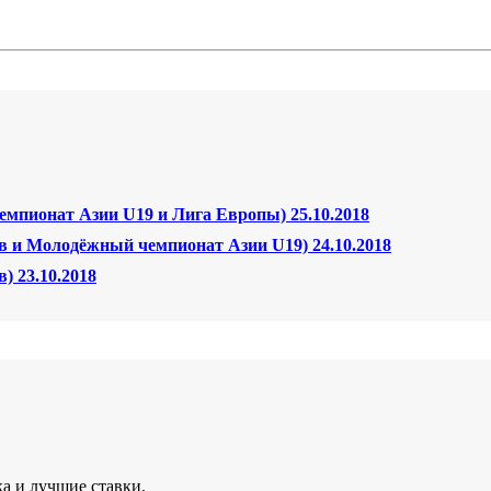
емпионат Азии U19 и Лига Европы) 25.10.2018
ов и Молодёжный чемпионат Азии U19) 24.10.2018
) 23.10.2018
а и лучшие ставки.