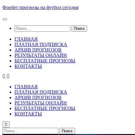
Skip
Фонбет прогнозы на футбол сегодня
to
content
Найти:
ГЛАВНАЯ
ПЛАТНАЯ ПОДПИСКА
АРХИВ ПРОГНОЗОВ
РЕЗУЛЬТАТЫ ОНЛАЙН
БЕСПЛАТНЫЕ ПРОГНОЗЫ
КОНТАКТЫ
ГЛАВНАЯ
ПЛАТНАЯ ПОДПИСКА
АРХИВ ПРОГНОЗОВ
РЕЗУЛЬТАТЫ ОНЛАЙН
БЕСПЛАТНЫЕ ПРОГНОЗЫ
КОНТАКТЫ
Найти: