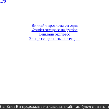
1.70
Винлайн прогнозы сегодня
Фонбет экспресс на футбол
Винлайн экспресс
Экспресс прогнозы на сегодня
а. Если Вы продолжите использовать сайт, мы будем считать что