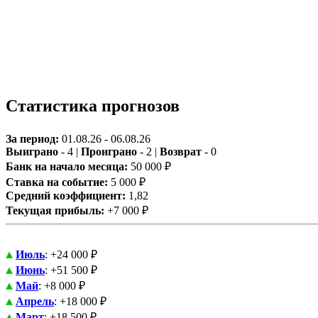
Статистика прогнозов
За период:
01.08.26 - 06.08.26
Выиграно
- 4 |
Проиграно
- 2 |
Возврат
- 0
Банк на начало месяца:
50 000 ₽
Ставка на событие:
5 000 ₽
Средний коэффициент:
1,82
Текущая прибыль:
+7 000 ₽
Июль
: +24 000 ₽
Июнь
: +51 500 ₽
Май
: +8 000 ₽
Апрель
: +18 000 ₽
Март
: +18 500 ₽