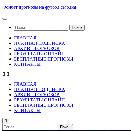
Skip
Фонбет прогнозы на футбол сегодня
to
content
Найти:
ГЛАВНАЯ
ПЛАТНАЯ ПОДПИСКА
АРХИВ ПРОГНОЗОВ
РЕЗУЛЬТАТЫ ОНЛАЙН
БЕСПЛАТНЫЕ ПРОГНОЗЫ
КОНТАКТЫ
ГЛАВНАЯ
ПЛАТНАЯ ПОДПИСКА
АРХИВ ПРОГНОЗОВ
РЕЗУЛЬТАТЫ ОНЛАЙН
БЕСПЛАТНЫЕ ПРОГНОЗЫ
КОНТАКТЫ
Найти: