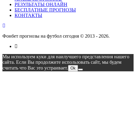
РЕЗУЛЬТАТЫ ОНЛАЙН
БЕСПЛАТНЫЕ ПРОГНОЗЫ
КОНТАКТЫ
Фонбет прогнозы на футбол сегодня © 2013 - 2026.
Мы используем куки для наилучшего представления нашего
сайта. Если Вы продолжите использовать сайт, мы будем
считать что Вас это устраивает.
Ok