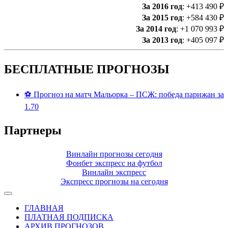
За 2016 год
: +413 490 ₽
За 2015 год
: +584 430 ₽
За 2014 год
: +1 070 993 ₽
За 2013 год
: +405 097 ₽
БЕСПЛАТНЫЕ ПРОГНОЗЫ
⚽ Прогноз на матч Мальорка – ПСЖ: победа парижан за
1.70
Партнеры
Винлайн прогнозы сегодня
Фонбет экспресс на футбол
Винлайн экспресс
Экспресс прогнозы на сегодня
ГЛАВНАЯ
ПЛАТНАЯ ПОДПИСКА
АРХИВ ПРОГНОЗОВ