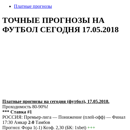
Платные прогнозы
ТОЧНЫЕ ПРОГНОЗЫ НА
ФУТБОЛ СЕГОДНЯ 17.05.2018
Платные прогнозы на сегодня (футбол), 17.05.2018.
Проходимость 80-90%!
*** Ставка #1
РОССИЯ: Премьер-лига — Понижение (плей-офф) — Финал
17:30 Амкар
2-0
Тамбов
Прогноз: Фора 1(-1) Коэф. 2,30 (БК: 1xbet)
+++