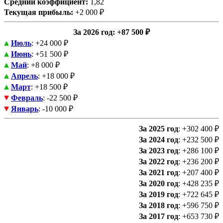
Средний коэффициент:
1,82
Текущая прибыль:
+2 000 ₽
За 2026 год
: +87 500 ₽
Июль
: +24 000 ₽
Июнь
: +51 500 ₽
Май
: +8 000 ₽
Апрель
: +18 000 ₽
Март
: +18 500 ₽
Февраль
: -22 500 ₽
Январь
: -10 000 ₽
За 2025 год
: +302 400 ₽
За 2024 год
: +232 500 ₽
За 2023 год
: +286 100 ₽
За 2022 год
: +236 200 ₽
За 2021 год
: +207 400 ₽
За 2020 год
: +428 235 ₽
За 2019 год
: +722 645 ₽
За 2018 год
: +596 750 ₽
За 2017 год
: +653 730 ₽