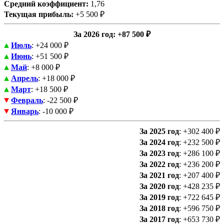
Средний коэффициент:
1,76
Текущая прибыль:
+5 500 ₽
За 2026 год
: +87 500 ₽
Июль
: +24 000 ₽
Июнь
: +51 500 ₽
Май
: +8 000 ₽
Апрель
: +18 000 ₽
Март
: +18 500 ₽
Февраль
: -22 500 ₽
Январь
: -10 000 ₽
За 2025 год
: +302 400 ₽
За 2024 год
: +232 500 ₽
За 2023 год
: +286 100 ₽
За 2022 год
: +236 200 ₽
За 2021 год
: +207 400 ₽
За 2020 год
: +428 235 ₽
За 2019 год
: +722 645 ₽
За 2018 год
: +596 750 ₽
За 2017 год
: +653 730 ₽