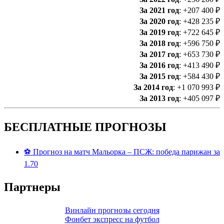
За 2021 год
: +207 400 ₽
За 2020 год
: +428 235 ₽
За 2019 год
: +722 645 ₽
За 2018 год
: +596 750 ₽
За 2017 год
: +653 730 ₽
За 2016 год
: +413 490 ₽
За 2015 год
: +584 430 ₽
За 2014 год
: +1 070 993 ₽
За 2013 год
: +405 097 ₽
БЕСПЛАТНЫЕ ПРОГНОЗЫ
⚽ Прогноз на матч Мальорка – ПСЖ: победа парижан за
1.70
Партнеры
Винлайн прогнозы сегодня
Фонбет экспресс на футбол