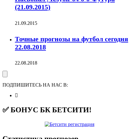
(21.09.2015)
21.09.2015
Точные прогнозы на футбол сегодня
22.08.2018
22.08.2018
ПОДПИШИТЕСЬ НА НАС В:
✅ БОНУС БК БЕТСИТИ!
Статистика прогнозов