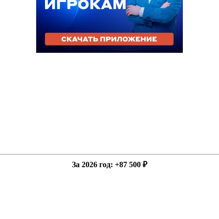
За 2026 год
: +87 500 ₽