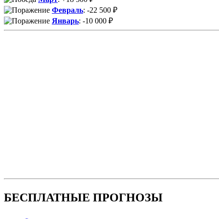
Февраль
: -22 500 ₽
Январь
: -10 000 ₽
БЕСПЛАТНЫЕ ПРОГНОЗЫ