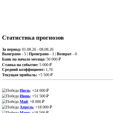
Статистика прогнозов
За период:
01.08.26 - 08.08.26
Выиграно
- 5 |
Проиграно
- 3 |
Возврат
- 0
Банк на начало месяца:
50 000 ₽
Ставка на событие:
5 000 ₽
Средний коэффициент:
1,76
Текущая прибыль:
+5 500 ₽
Июль
: +24 000 ₽
Июнь
: +51 500 ₽
Май
: +8 000 ₽
Апрель
: +18 000 ₽
Март
: +18 500 ₽