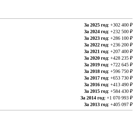
За 2025 год
: +302 400 ₽
За 2024 год
: +232 500 ₽
За 2023 год
: +286 100 ₽
За 2022 год
: +236 200 ₽
За 2021 год
: +207 400 ₽
За 2020 год
: +428 235 ₽
За 2019 год
: +722 645 ₽
За 2018 год
: +596 750 ₽
За 2017 год
: +653 730 ₽
За 2016 год
: +413 490 ₽
За 2015 год
: +584 430 ₽
За 2014 год
: +1 070 993 ₽
За 2013 год
: +405 097 ₽