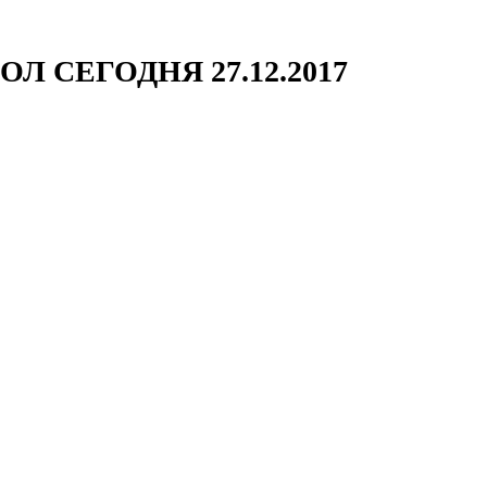
 СЕГОДНЯ 27.12.2017