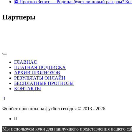
⚽ Прогноз Зенит — Родина: будет ли новый разгром? Ко
Партнеры
ГЛАВНАЯ
ПЛАТНАЯ ПОДПИСКА
АРХИВ ПРОГНОЗОВ
РЕЗУЛЬТАТЫ ОНЛАЙН
БЕСПЛАТНЫЕ ПРОГНОЗЫ
КОНТАКТЫ
Фонбет прогнозы на футбол сегодня © 2013 - 2026.
Мы используем куки для наилучшего представления нашего сайт