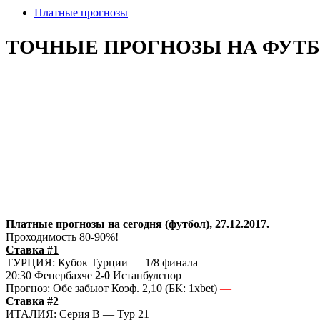
Платные прогнозы
ТОЧНЫЕ ПРОГНОЗЫ НА ФУТБОЛ
Платные прогнозы на сегодня (футбол), 27.12.2017.
Проходимость 80-90%!
Ставка #1
ТУРЦИЯ: Кубок Турции — 1/8 финала
20:30 Фенербахче
2-0
Истанбулспор
Прогноз: Обе забьют Коэф. 2,10 (БК: 1xbet)
—
Ставка #2
ИТАЛИЯ: Серия В — Тур 21