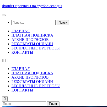
Skip
Фонбет прогнозы на футбол сегодня
to
content
Найти:
ГЛАВНАЯ
ПЛАТНАЯ ПОДПИСКА
АРХИВ ПРОГНОЗОВ
РЕЗУЛЬТАТЫ ОНЛАЙН
БЕСПЛАТНЫЕ ПРОГНОЗЫ
КОНТАКТЫ
ГЛАВНАЯ
ПЛАТНАЯ ПОДПИСКА
АРХИВ ПРОГНОЗОВ
РЕЗУЛЬТАТЫ ОНЛАЙН
БЕСПЛАТНЫЕ ПРОГНОЗЫ
КОНТАКТЫ
Найти: