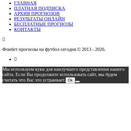
ГЛАВНАЯ
ПЛАТНАЯ ПОДПИСКА
АРХИВ ПРОГНОЗОВ
РЕЗУЛЬТАТЫ ОНЛАЙН
БЕСПЛАТНЫЕ ПРОГНОЗЫ
КОНТАКТЫ
Фонбет прогнозы на футбол сегодня © 2013 - 2026.
Мы используем куки для наилучшего представления нашего
сайта. Если Вы продолжите использовать сайт, мы будем
считать что Вас это устраивает.
Ok