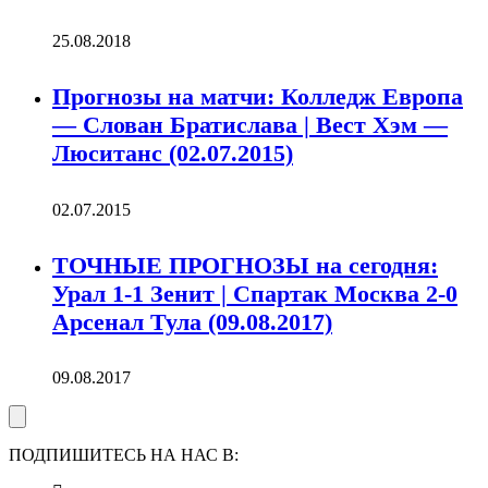
25.08.2018
Прогнозы на матчи: Колледж Европа
— Слован Братислава | Вест Хэм —
Люситанс (02.07.2015)
02.07.2015
ТОЧНЫЕ ПРОГНОЗЫ на сегодня:
Урал 1-1 Зенит | Спартак Москва 2-0
Арсенал Тула (09.08.2017)
09.08.2017
ПОДПИШИТЕСЬ НА НАС В: