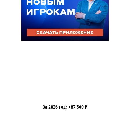
За 2026 год
: +87 500 ₽