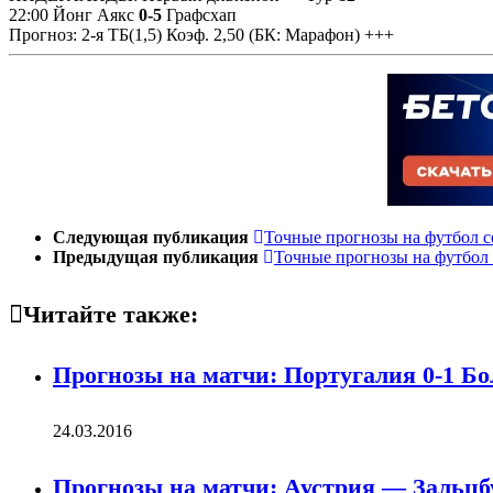
22:00 Йонг Аякс
0-5
Графсхап
Прогноз: 2-я ТБ(1,5) Коэф. 2,50 (БК: Марафон)
+++
Следующая публикация
Точные прогнозы на футбол с
Предыдущая публикация
Точные прогнозы на футбол 
Читайте также:
Прогнозы на матчи: Португалия 0-1 Бол
24.03.2016
Прогнозы на матчи: Аустрия — Зальцбур