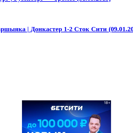
ршыяка | Донкастер 1-2 Сток Сити (09.01.20