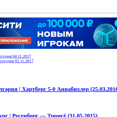
егодня 04.11.2017
сегодня 02.11.2017
гария | Хартберг 5-0 Аннабихлер (25.03.201
г | Русенборг — Тромсё (31.05.2015)