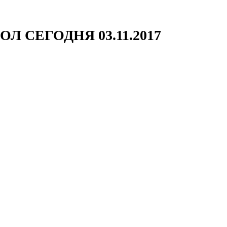
 СЕГОДНЯ 03.11.2017