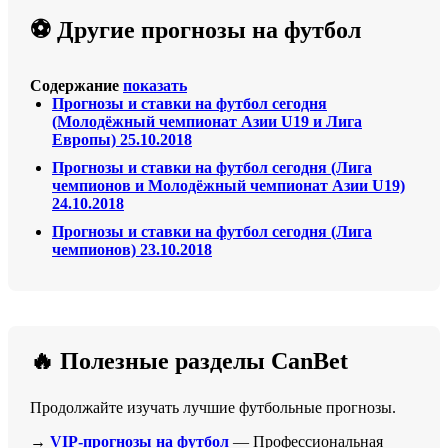
⚽ Другие прогнозы на футбол
Содержание
показать
Прогнозы и ставки на футбол сегодня
(Молодёжный чемпионат Азии U19 и Лига
Европы) 25.10.2018
Прогнозы и ставки на футбол сегодня (Лига
чемпионов и Молодёжный чемпионат Азии U19)
24.10.2018
Прогнозы и ставки на футбол сегодня (Лига
чемпионов) 23.10.2018
🔥 Полезные разделы CanBet
Продолжайте изучать лучшие футбольные прогнозы.
→
VIP-прогнозы на футбол
— Профессиональная