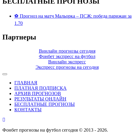
БЕСПЛАТНЫЕ ПРОГНОЗЫ
⚽ Прогноз на матч Мальорка – ПСЖ: победа парижан за
1.70
Партнеры
Винлайн прогнозы сегодня
Фонбет экспресс на футбол
Винлайн экспресс
Экспресс прогнозы на сегодня
ГЛАВНАЯ
ПЛАТНАЯ ПОДПИСКА
АРХИВ ПРОГНОЗОВ
РЕЗУЛЬТАТЫ ОНЛАЙН
БЕСПЛАТНЫЕ ПРОГНОЗЫ
КОНТАКТЫ
Фонбет прогнозы на футбол сегодня © 2013 - 2026.