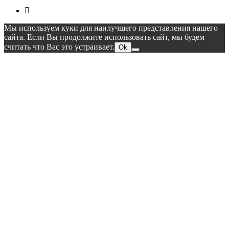
Мы используем куки для наилучшего представления нашего
сайта. Если Вы продолжите использовать сайт, мы будем
считать что Вас это устраивает.
Ok