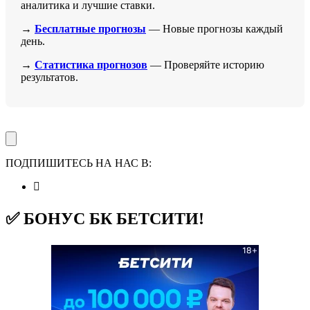
аналитика и лучшие ставки.
→
Бесплатные прогнозы
— Новые прогнозы каждый
день.
→
Статистика прогнозов
— Проверяйте историю
результатов.
ПОДПИШИТЕСЬ НА НАС В:
✅ БОНУС БК БЕТСИТИ!