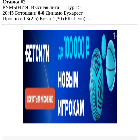
Ставка #2
РУМЫНИЯ: Высшая лига — Тур 15
20:45 Ботошани
0-0
Динамо Бухарест
Прогноз: ТБ(2,5) Коэф. 2,30 (БК: Leon)
—