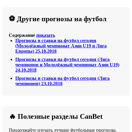
⚽ Другие прогнозы на футбол
Содержание
показать
Прогнозы и ставки на футбол сегодня
(Молодёжный чемпионат Азии U19 и Лига
Европы) 25.10.2018
Прогнозы и ставки на футбол сегодня (Лига
чемпионов и Молодёжный чемпионат Азии U19)
24.10.2018
Прогнозы и ставки на футбол сегодня (Лига
чемпионов) 23.10.2018
🔥 Полезные разделы CanBet
Продолжайте изучать лучшие футбольные прогнозы.