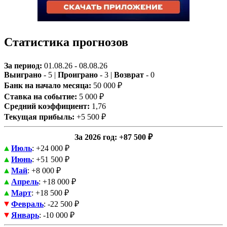
Статистика прогнозов
За период:
01.08.26 - 08.08.26
Выиграно
- 5 |
Проиграно
- 3 |
Возврат
- 0
Банк на начало месяца:
50 000 ₽
Ставка на событие:
5 000 ₽
Средний коэффициент:
1,76
Текущая прибыль:
+5 500 ₽
За 2026 год
: +87 500 ₽
Июль
: +24 000 ₽
Июнь
: +51 500 ₽
Май
: +8 000 ₽
Апрель
: +18 000 ₽
Март
: +18 500 ₽
Февраль
: -22 500 ₽
Январь
: -10 000 ₽