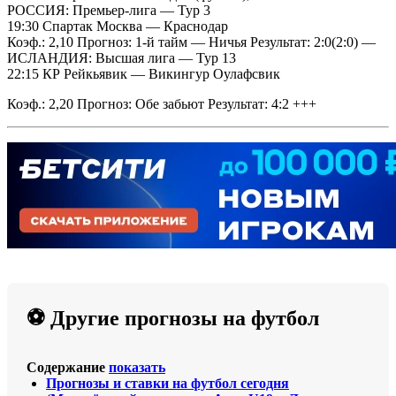
РОССИЯ: Премьер-лига — Тур 3
19:30 Спартак Москва — Краснодар
Коэф.: 2,10 Прогноз: 1-й тайм — Ничья Результат: 2:0(2:0)
—
ИСЛАНДИЯ: Высшая лига — Тур 13
22:15 КР Рейкьявик — Викингур Оулафсвик
Коэф.: 2,20 Прогноз: Обе забьют Результат: 4:2
+++
⚽ Другие прогнозы на футбол
Содержание
показать
Прогнозы и ставки на футбол сегодня