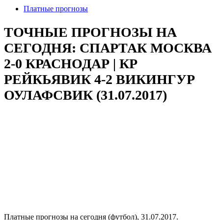
Платные прогнозы
ТОЧНЫЕ ПРОГНОЗЫ НА
СЕГОДНЯ: СПАРТАК МОСКВА
2-0 КРАСНОДАР | КР
РЕЙКЬЯВИК 4-2 ВИКИНГУР
ОУЛАФСВИК (31.07.2017)
Платные прогнозы на сегодня (футбол), 31.07.2017.