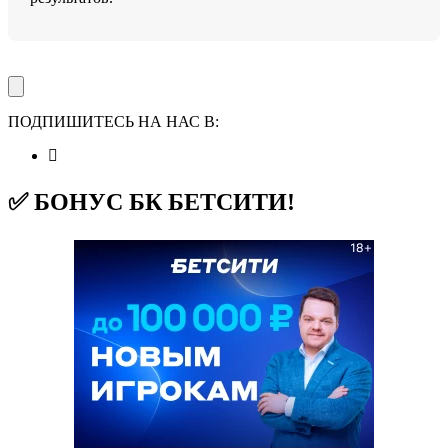
ПОДПИШИТЕСЬ НА НАС В:
✅ БОНУС БК БЕТСИТИ!