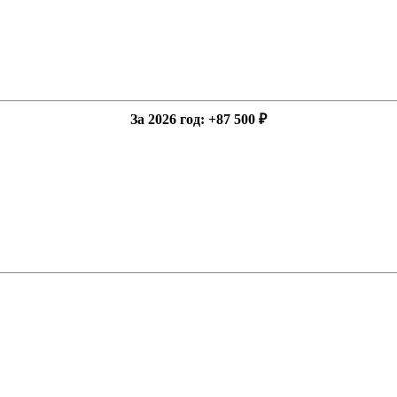
За 2026 год
: +87 500 ₽