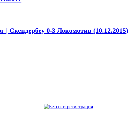
 | Скендербеу 0-3 Локомотив (10.12.2015)