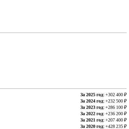
За 2025 год
: +302 400 ₽
За 2024 год
: +232 500 ₽
За 2023 год
: +286 100 ₽
За 2022 год
: +236 200 ₽
За 2021 год
: +207 400 ₽
За 2020 год
: +428 235 ₽