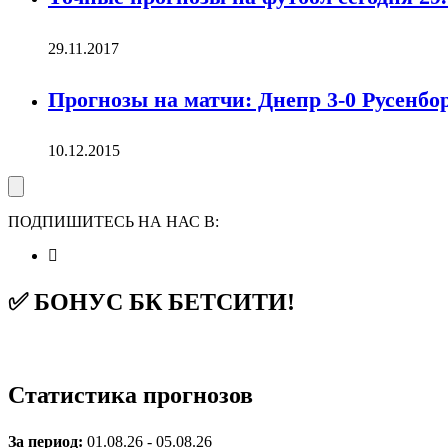
29.11.2017
Прогнозы на матчи: Днепр 3-0 Русенборг
10.12.2015
ПОДПИШИТЕСЬ НА НАС В:
✅ БОНУС БК БЕТСИТИ!
Статистика прогнозов
За период:
01.08.26 - 05.08.26