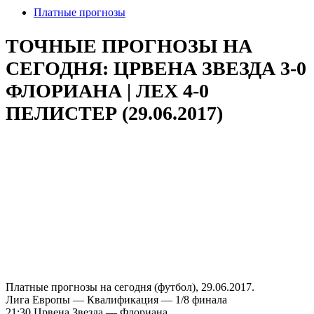
Платные прогнозы
ТОЧНЫЕ ПРОГНОЗЫ НА
СЕГОДНЯ: ЦРВЕНА ЗВЕЗДА 3-0
ФЛОРИАНА | ЛЕХ 4-0
ПЕЛИСТЕР (29.06.2017)
Платные прогнозы на сегодня (футбол), 29.06.2017.
Лига Европы — Квалификация — 1/8 финала
21:30 Црвена Звезда — Флориана