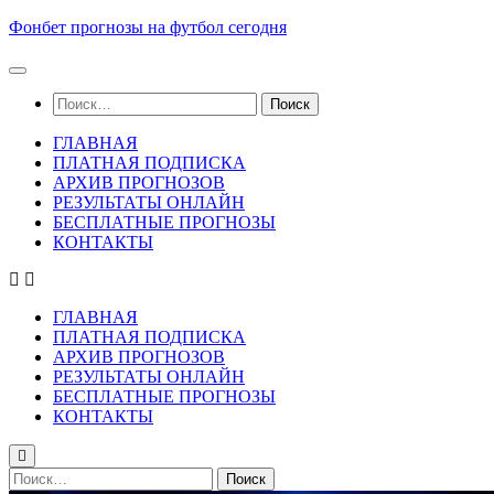
Skip
Фонбет прогнозы на футбол сегодня
to
content
Найти:
ГЛАВНАЯ
ПЛАТНАЯ ПОДПИСКА
АРХИВ ПРОГНОЗОВ
РЕЗУЛЬТАТЫ ОНЛАЙН
БЕСПЛАТНЫЕ ПРОГНОЗЫ
КОНТАКТЫ
ГЛАВНАЯ
ПЛАТНАЯ ПОДПИСКА
АРХИВ ПРОГНОЗОВ
РЕЗУЛЬТАТЫ ОНЛАЙН
БЕСПЛАТНЫЕ ПРОГНОЗЫ
КОНТАКТЫ
Найти: