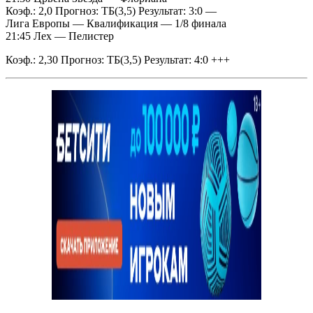
Коэф.: 2,0 Прогноз: ТБ(3,5) Результат: 3:0
—
Лига Европы — Квалификация — 1/8 финала
21:45 Лех — Пелистер
Коэф.: 2,30 Прогноз: ТБ(3,5) Результат: 4:0
+++