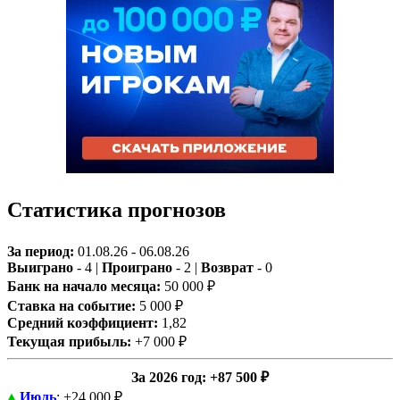
Статистика прогнозов
За период:
01.08.26 - 06.08.26
Выиграно
- 4 |
Проиграно
- 2 |
Возврат
- 0
Банк на начало месяца:
50 000 ₽
Ставка на событие:
5 000 ₽
Средний коэффициент:
1,82
Текущая прибыль:
+7 000 ₽
За 2026 год
: +87 500 ₽
Июль
: +24 000 ₽