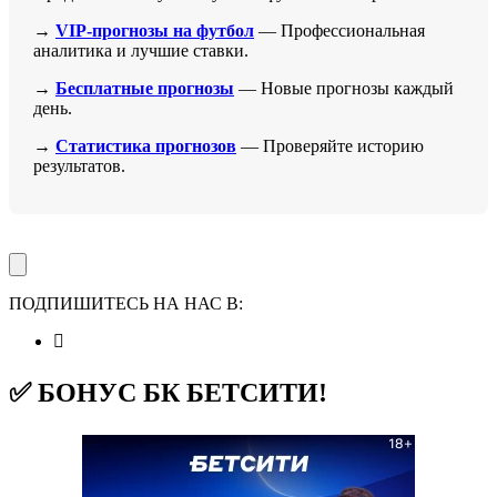
→
VIP-прогнозы на футбол
— Профессиональная
аналитика и лучшие ставки.
→
Бесплатные прогнозы
— Новые прогнозы каждый
день.
→
Статистика прогнозов
— Проверяйте историю
результатов.
ПОДПИШИТЕСЬ НА НАС В:
✅ БОНУС БК БЕТСИТИ!