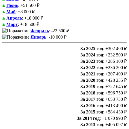
Июнь
: +51 500 ₽
Май
: +8 000 ₽
Апрель
: +18 000 ₽
Март
: +18 500 ₽
Февраль
: -22 500 ₽
Январь
: -10 000 ₽
За 2025 год
: +302 400 ₽
За 2024 год
: +232 500 ₽
За 2023 год
: +286 100 ₽
За 2022 год
: +236 200 ₽
За 2021 год
: +207 400 ₽
За 2020 год
: +428 235 ₽
За 2019 год
: +722 645 ₽
За 2018 год
: +596 750 ₽
За 2017 год
: +653 730 ₽
За 2016 год
: +413 490 ₽
За 2015 год
: +584 430 ₽
За 2014 год
: +1 070 993 ₽
За 2013 год
: +405 097 ₽