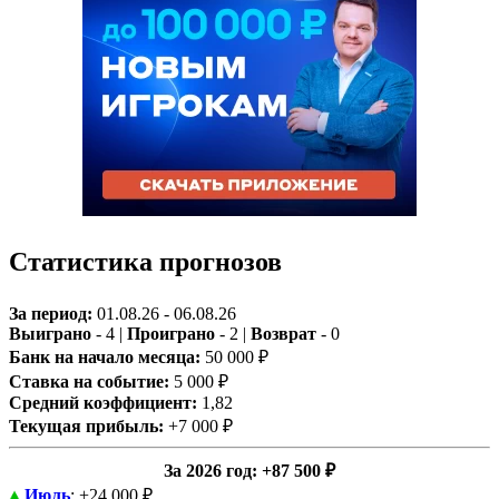
Статистика прогнозов
За период:
01.08.26 - 06.08.26
Выиграно
- 4 |
Проиграно
- 2 |
Возврат
- 0
Банк на начало месяца:
50 000 ₽
Ставка на событие:
5 000 ₽
Средний коэффициент:
1,82
Текущая прибыль:
+7 000 ₽
За 2026 год
: +87 500 ₽
Июль
: +24 000 ₽