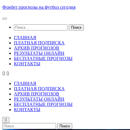
Skip
Фонбет прогнозы на футбол сегодня
to
content
Найти:
ГЛАВНАЯ
ПЛАТНАЯ ПОДПИСКА
АРХИВ ПРОГНОЗОВ
РЕЗУЛЬТАТЫ ОНЛАЙН
БЕСПЛАТНЫЕ ПРОГНОЗЫ
КОНТАКТЫ
ГЛАВНАЯ
ПЛАТНАЯ ПОДПИСКА
АРХИВ ПРОГНОЗОВ
РЕЗУЛЬТАТЫ ОНЛАЙН
БЕСПЛАТНЫЕ ПРОГНОЗЫ
КОНТАКТЫ
Найти: