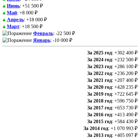
Июнь
: +51 500 ₽
Май
: +8 000 ₽
Апрель
: +18 000 ₽
Март
: +18 500 ₽
Февраль
: -22 500 ₽
Январь
: -10 000 ₽
За 2025 год
: +302 400 ₽
За 2024 год
: +232 500 ₽
За 2023 год
: +286 100 ₽
За 2022 год
: +236 200 ₽
За 2021 год
: +207 400 ₽
За 2020 год
: +428 235 ₽
За 2019 год
: +722 645 ₽
За 2018 год
: +596 750 ₽
За 2017 год
: +653 730 ₽
За 2016 год
: +413 490 ₽
За 2015 год
: +584 430 ₽
За 2014 год
: +1 070 993 ₽
За 2013 год
: +405 097 ₽