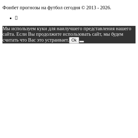
Фонбет прогнозы на футбол сегодня © 2013 - 2026.
Мы используем куки для наилучшего представления нашего
сайта. Если Вы продолжите использовать сайт, мы будем
считать что Вас это устраивает.
Ok