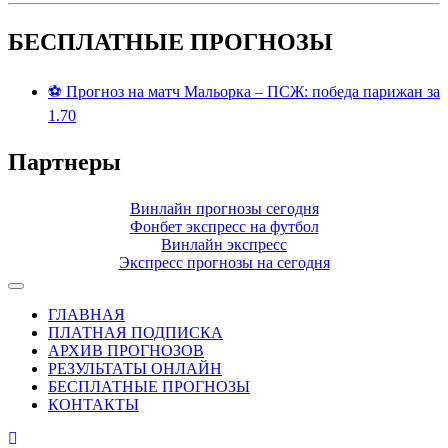
БЕСПЛАТНЫЕ ПРОГНОЗЫ
⚽ Прогноз на матч Мальорка – ПСЖ: победа парижан за
1.70
Партнеры
Винлайн прогнозы сегодня
Фонбет экспресс на футбол
Винлайн экспресс
Экспресс прогнозы на сегодня
ГЛАВНАЯ
ПЛАТНАЯ ПОДПИСКА
АРХИВ ПРОГНОЗОВ
РЕЗУЛЬТАТЫ ОНЛАЙН
БЕСПЛАТНЫЕ ПРОГНОЗЫ
КОНТАКТЫ