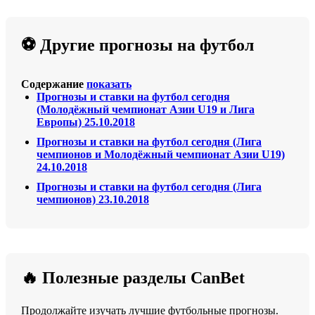
⚽ Другие прогнозы на футбол
Содержание
показать
Прогнозы и ставки на футбол сегодня
(Молодёжный чемпионат Азии U19 и Лига
Европы) 25.10.2018
Прогнозы и ставки на футбол сегодня (Лига
чемпионов и Молодёжный чемпионат Азии U19)
24.10.2018
Прогнозы и ставки на футбол сегодня (Лига
чемпионов) 23.10.2018
🔥 Полезные разделы CanBet
Продолжайте изучать лучшие футбольные прогнозы.