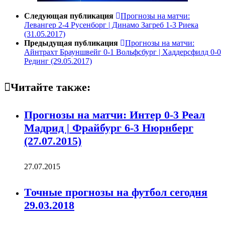
Следующая публикация
Прогнозы на матчи:
Левангер 2-4 Русенборг | Динамо Загреб 1-3 Риека
(31.05.2017)
Предыдущая публикация
Прогнозы на матчи:
Айнтрахт Брауншвейг 0-1 Вольфсбург | Хаддерсфилд 0-0
Рединг (29.05.2017)
Читайте также:
Прогнозы на матчи: Интер 0-3 Реал
Мадрид | Фрайбург 6-3 Нюрнберг
(27.07.2015)
27.07.2015
Точные прогнозы на футбол сегодня
29.03.2018