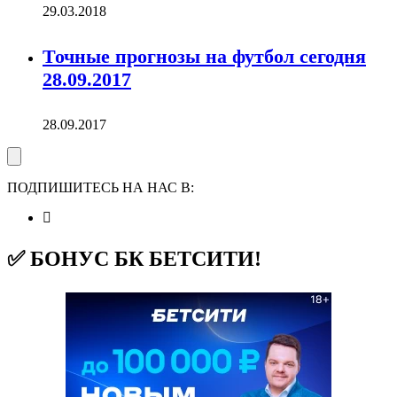
29.03.2018
Точные прогнозы на футбол сегодня
28.09.2017
28.09.2017
ПОДПИШИТЕСЬ НА НАС В:
✅ БОНУС БК БЕТСИТИ!