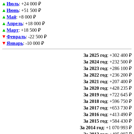
Июль
: +24 000 ₽
Июнь
: +51 500 ₽
Май
: +8 000 ₽
Апрель
: +18 000 ₽
Март
: +18 500 ₽
Февраль
: -22 500 ₽
Январь
: -10 000 ₽
За 2025 год
: +302 400 ₽
За 2024 год
: +232 500 ₽
За 2023 год
: +286 100 ₽
За 2022 год
: +236 200 ₽
За 2021 год
: +207 400 ₽
За 2020 год
: +428 235 ₽
За 2019 год
: +722 645 ₽
За 2018 год
: +596 750 ₽
За 2017 год
: +653 730 ₽
За 2016 год
: +413 490 ₽
За 2015 год
: +584 430 ₽
За 2014 год
: +1 070 993 ₽