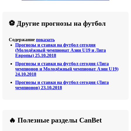
⚽ Другие прогнозы на футбол
Содержание
показать
Прогнозы и ставки на футбол сегодня
(Молодёжный чемпионат Азии U19 и Лига
Европы) 25.10.2018
Прогнозы и ставки на футбол сегодня (Лига
чемпионов и Молодёжный чемпионат Азии U19)
24.10.2018
Прогнозы и ставки на футбол сегодня (Лига
чемпионов) 23.10.2018
🔥 Полезные разделы CanBet