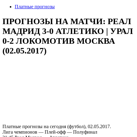
Платные прогнозы
ПРОГНОЗЫ НА МАТЧИ: РЕАЛ
МАДРИД 3-0 АТЛЕТИКО | УРАЛ
0-2 ЛОКОМОТИВ МОСКВА
(02.05.2017)
Платные прогнозы на сегодня (футбол), 02.05.2017.
Лига чемпионов — Плей-офф — Полуфинал