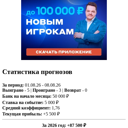
Статистика прогнозов
За период:
01.08.26 - 08.08.26
Выиграно
- 5 |
Проиграно
- 3 |
Возврат
- 0
Банк на начало месяца:
50 000 ₽
Ставка на событие:
5 000 ₽
Средний коэффициент:
1,76
Текущая прибыль:
+5 500 ₽
За 2026 год
: +87 500 ₽