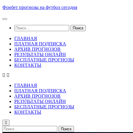
Skip
Фонбет прогнозы на футбол сегодня
to
content
Найти:
ГЛАВНАЯ
ПЛАТНАЯ ПОДПИСКА
АРХИВ ПРОГНОЗОВ
РЕЗУЛЬТАТЫ ОНЛАЙН
БЕСПЛАТНЫЕ ПРОГНОЗЫ
КОНТАКТЫ
ГЛАВНАЯ
ПЛАТНАЯ ПОДПИСКА
АРХИВ ПРОГНОЗОВ
РЕЗУЛЬТАТЫ ОНЛАЙН
БЕСПЛАТНЫЕ ПРОГНОЗЫ
КОНТАКТЫ
Найти: