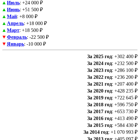
Июль
: +24 000 ₽
Июнь
: +51 500 ₽
Май
: +8 000 ₽
Апрель
: +18 000 ₽
Март
: +18 500 ₽
Февраль
: -22 500 ₽
Январь
: -10 000 ₽
За 2025 год
: +302 400 ₽
За 2024 год
: +232 500 ₽
За 2023 год
: +286 100 ₽
За 2022 год
: +236 200 ₽
За 2021 год
: +207 400 ₽
За 2020 год
: +428 235 ₽
За 2019 год
: +722 645 ₽
За 2018 год
: +596 750 ₽
За 2017 год
: +653 730 ₽
За 2016 год
: +413 490 ₽
За 2015 год
: +584 430 ₽
За 2014 год
: +1 070 993 ₽
За 2013 год
: +405 097 ₽