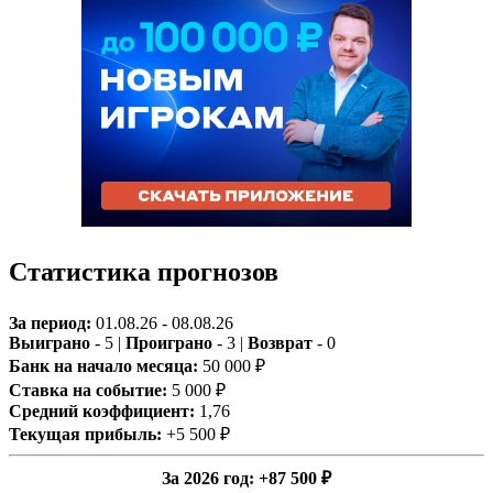
Статистика прогнозов
За период:
01.08.26 - 08.08.26
Выиграно
- 5 |
Проиграно
- 3 |
Возврат
- 0
Банк на начало месяца:
50 000 ₽
Ставка на событие:
5 000 ₽
Средний коэффициент:
1,76
Текущая прибыль:
+5 500 ₽
За 2026 год
: +87 500 ₽