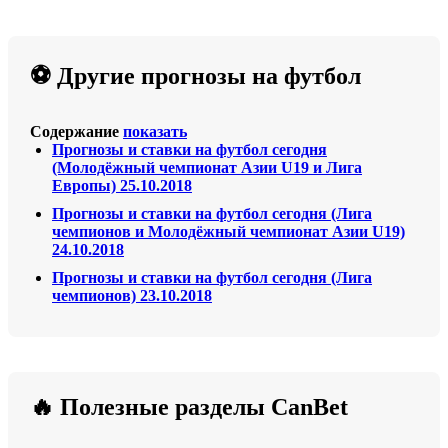
⚽ Другие прогнозы на футбол
Содержание
показать
Прогнозы и ставки на футбол сегодня
(Молодёжный чемпионат Азии U19 и Лига
Европы) 25.10.2018
Прогнозы и ставки на футбол сегодня (Лига
чемпионов и Молодёжный чемпионат Азии U19)
24.10.2018
Прогнозы и ставки на футбол сегодня (Лига
чемпионов) 23.10.2018
🔥 Полезные разделы CanBet