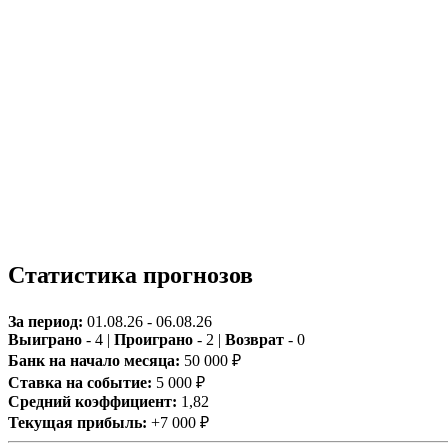
Статистика прогнозов
За период:
01.08.26 - 06.08.26
Выиграно
- 4 |
Проиграно
- 2 |
Возврат
- 0
Банк на начало месяца:
50 000 ₽
Ставка на событие:
5 000 ₽
Средний коэффициент:
1,82
Текущая прибыль:
+7 000 ₽