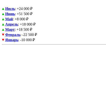
Июль
: +24 000 ₽
Июнь
: +51 500 ₽
Май
: +8 000 ₽
Апрель
: +18 000 ₽
Март
: +18 500 ₽
Февраль
: -22 500 ₽
Январь
: -10 000 ₽