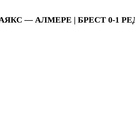
С — АЛМЕРЕ | БРЕСТ 0-1 РЕД СТ