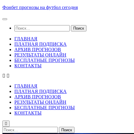
Skip
Фонбет прогнозы на футбол сегодня
to
content
Найти:
ГЛАВНАЯ
ПЛАТНАЯ ПОДПИСКА
АРХИВ ПРОГНОЗОВ
РЕЗУЛЬТАТЫ ОНЛАЙН
БЕСПЛАТНЫЕ ПРОГНОЗЫ
КОНТАКТЫ
ГЛАВНАЯ
ПЛАТНАЯ ПОДПИСКА
АРХИВ ПРОГНОЗОВ
РЕЗУЛЬТАТЫ ОНЛАЙН
БЕСПЛАТНЫЕ ПРОГНОЗЫ
КОНТАКТЫ
Найти: