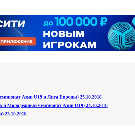
емпионат Азии U19 и Лига Европы) 25.10.2018
ов и Молодёжный чемпионат Азии U19) 24.10.2018
) 23.10.2018