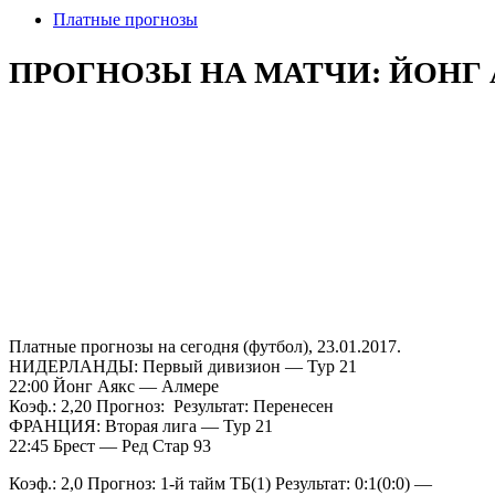
Платные прогнозы
ПРОГНОЗЫ НА МАТЧИ: ЙОНГ АЯК
Платные прогнозы на сегодня (футбол), 23.01.2017.
НИДЕРЛАНДЫ: Первый дивизион — Тур 21
22:00 Йонг Аякс — Алмере
Коэф.: 2,20 Прогноз: Результат: Перенесен
ФРАНЦИЯ: Вторая лига — Тур 21
22:45 Брест — Ред Стар 93
Коэф.: 2,0 Прогноз: 1-й тайм ТБ(1) Результат: 0:1(0:0)
—