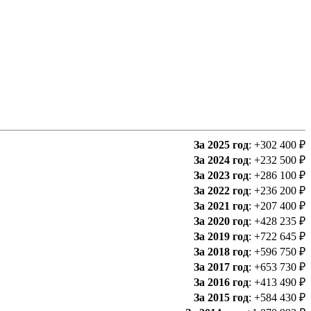
За 2025 год
: +302 400 ₽
За 2024 год
: +232 500 ₽
За 2023 год
: +286 100 ₽
За 2022 год
: +236 200 ₽
За 2021 год
: +207 400 ₽
За 2020 год
: +428 235 ₽
За 2019 год
: +722 645 ₽
За 2018 год
: +596 750 ₽
За 2017 год
: +653 730 ₽
За 2016 год
: +413 490 ₽
За 2015 год
: +584 430 ₽