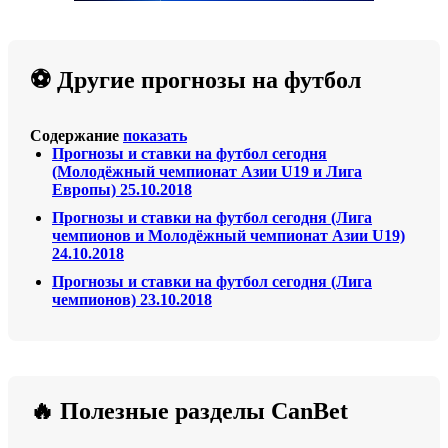
⚽ Другие прогнозы на футбол
Содержание
показать
Прогнозы и ставки на футбол сегодня
(Молодёжный чемпионат Азии U19 и Лига
Европы) 25.10.2018
Прогнозы и ставки на футбол сегодня (Лига
чемпионов и Молодёжный чемпионат Азии U19)
24.10.2018
Прогнозы и ставки на футбол сегодня (Лига
чемпионов) 23.10.2018
🔥 Полезные разделы CanBet