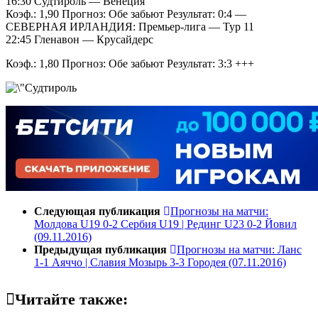
16:30 Судтироль — Венеция
Коэф.: 1,90 Прогноз: Обе забьют Результат: 0:4
—
СЕВЕРНАЯ ИРЛАНДИЯ: Премьер-лига — Тур 11
22:45 Гленавон — Крусайдерс
Коэф.: 1,80 Прогноз: Обе забьют Результат: 3:3
+++
Следующая публикация
Прогнозы на матчи:
Молдова U19 0-2 Сербия U19 | Рединг U23 0-2 Йовил
(09.11.2016)
Предыдущая публикация
Прогнозы на матчи: Ланс
1-1 Аяччо | Славия Мозырь 3-3 Городея (07.11.2016)
Читайте также: