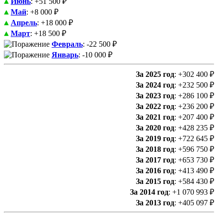
Июнь
: +51 500 ₽
Май
: +8 000 ₽
Апрель
: +18 000 ₽
Март
: +18 500 ₽
Февраль
: -22 500 ₽
Январь
: -10 000 ₽
За 2025 год
: +302 400 ₽
За 2024 год
: +232 500 ₽
За 2023 год
: +286 100 ₽
За 2022 год
: +236 200 ₽
За 2021 год
: +207 400 ₽
За 2020 год
: +428 235 ₽
За 2019 год
: +722 645 ₽
За 2018 год
: +596 750 ₽
За 2017 год
: +653 730 ₽
За 2016 год
: +413 490 ₽
За 2015 год
: +584 430 ₽
За 2014 год
: +1 070 993 ₽
За 2013 год
: +405 097 ₽