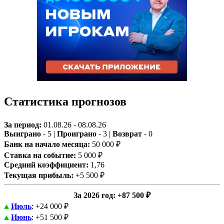
Статистика прогнозов
За период:
01.08.26 - 08.08.26
Выиграно
- 5 |
Проиграно
- 3 |
Возврат
- 0
Банк на начало месяца:
50 000 ₽
Ставка на событие:
5 000 ₽
Средний коэффициент:
1,76
Текущая прибыль:
+5 500 ₽
За 2026 год
: +87 500 ₽
Июль
: +24 000 ₽
Июнь
: +51 500 ₽