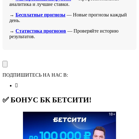
аналитика и лучшие ставки.
→
Бесплатные прогнозы
— Новые прогнозы каждый
день.
→
Статистика прогнозов
— Проверяйте историю
результатов.
ПОДПИШИТЕСЬ НА НАС В:
✅ БОНУС БК БЕТСИТИ!