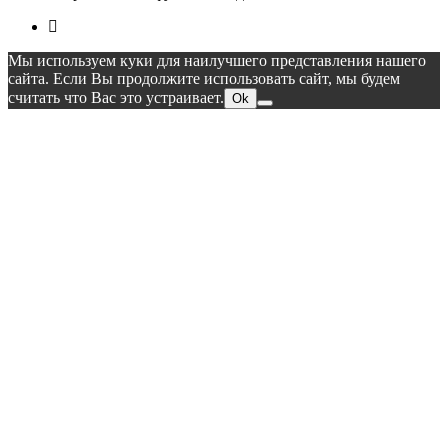
Мы используем куки для наилучшего представления нашего
сайта. Если Вы продолжите использовать сайт, мы будем
считать что Вас это устраивает.
Ok