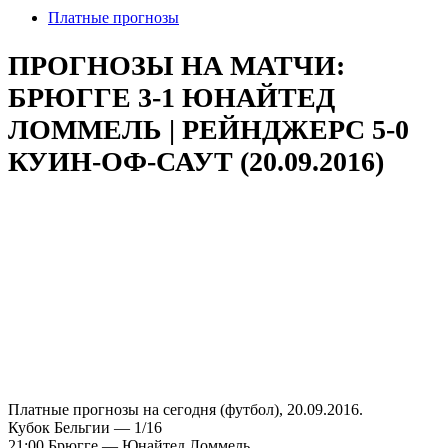
Платные прогнозы
ПРОГНОЗЫ НА МАТЧИ:
БРЮГГЕ 3-1 ЮНАЙТЕД
ЛОММЕЛЬ | РЕЙНДЖЕРС 5-0
КУИН-ОФ-САУТ (20.09.2016)
Платные прогнозы на сегодня (футбол), 20.09.2016.
Кубок Бельгии — 1/16
21:00 Брюгге — Юнайтед Ломмель