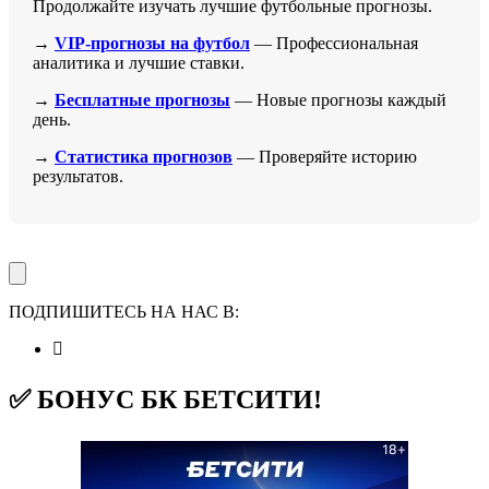
Продолжайте изучать лучшие футбольные прогнозы.
→
VIP-прогнозы на футбол
— Профессиональная
аналитика и лучшие ставки.
→
Бесплатные прогнозы
— Новые прогнозы каждый
день.
→
Статистика прогнозов
— Проверяйте историю
результатов.
ПОДПИШИТЕСЬ НА НАС В:
✅ БОНУС БК БЕТСИТИ!