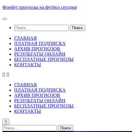
Skip
Фонбет прогнозы на футбол сегодня
to
content
Найти:
ГЛАВНАЯ
ПЛАТНАЯ ПОДПИСКА
АРХИВ ПРОГНОЗОВ
РЕЗУЛЬТАТЫ ОНЛАЙН
БЕСПЛАТНЫЕ ПРОГНОЗЫ
КОНТАКТЫ
ГЛАВНАЯ
ПЛАТНАЯ ПОДПИСКА
АРХИВ ПРОГНОЗОВ
РЕЗУЛЬТАТЫ ОНЛАЙН
БЕСПЛАТНЫЕ ПРОГНОЗЫ
КОНТАКТЫ
Найти: