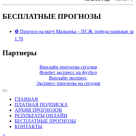
БЕСПЛАТНЫЕ ПРОГНОЗЫ
⚽ Прогноз на матч Мальорка – ПСЖ: победа парижан за
1.70
Партнеры
Винлайн прогнозы сегодня
Фонбет экспресс на футбол
Винлайн экспресс
Экспресс прогнозы на сегодня
ГЛАВНАЯ
ПЛАТНАЯ ПОДПИСКА
АРХИВ ПРОГНОЗОВ
РЕЗУЛЬТАТЫ ОНЛАЙН
БЕСПЛАТНЫЕ ПРОГНОЗЫ
КОНТАКТЫ